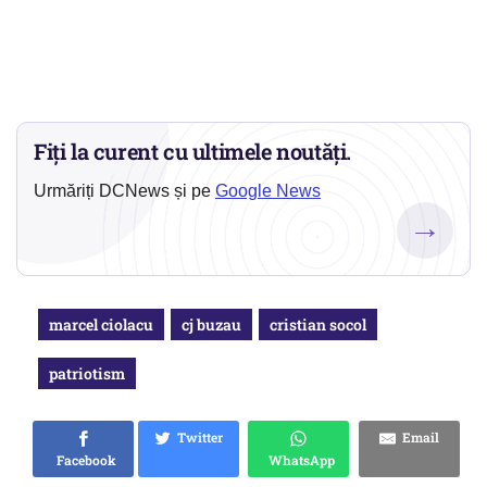
Fiți la curent cu ultimele noutăți.
Urmăriți DCNews și pe
Google News
→
marcel ciolacu
cj buzau
cristian socol
patriotism
Twitter
Email
Facebook
WhatsApp