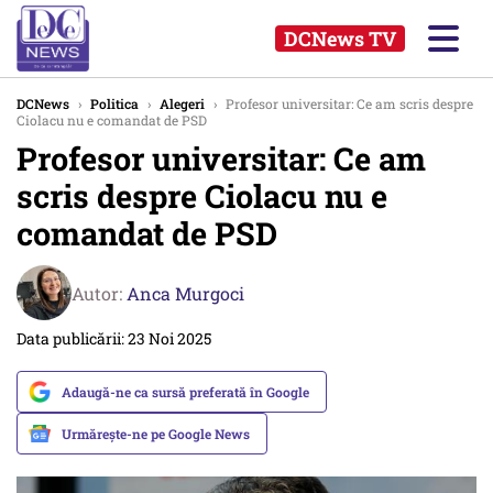
DCNews TV
DCNews
›
Politica
›
Alegeri
›
Profesor universitar: Ce am scris despre
Ciolacu nu e comandat de PSD
Profesor universitar: Ce am
scris despre Ciolacu nu e
comandat de PSD
Autor:
Anca Murgoci
Data publicării: 23 Noi 2025
Adaugă-ne ca sursă preferată în Google
Urmărește-ne pe Google News