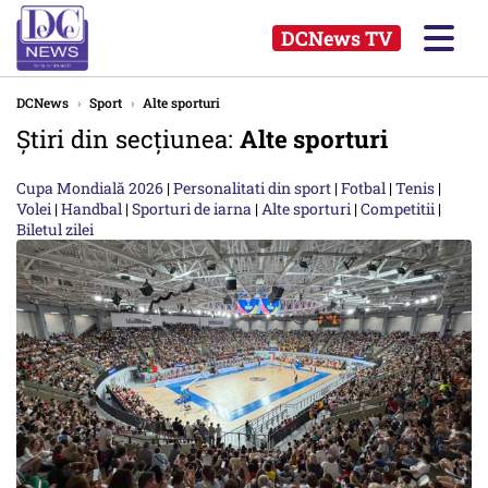
DCNews TV
DCNews
›
Sport
›
Alte sporturi
Știri din secțiunea:
Alte sporturi
Cupa Mondială 2026
|
Personalitati din sport
|
Fotbal
|
Tenis
|
Volei
|
Handbal
|
Sporturi de iarna
|
Alte sporturi
|
Competitii
|
Biletul zilei