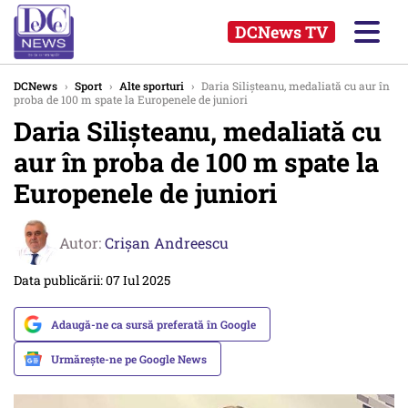
DCNews TV
DCNews
›
Sport
›
Alte sporturi
›
Daria Silișteanu, medaliată cu aur în
proba de 100 m spate la Europenele de juniori
Daria Silișteanu, medaliată cu
aur în proba de 100 m spate la
Europenele de juniori
Autor:
Crişan Andreescu
Data publicării: 07 Iul 2025
Adaugă-ne ca sursă preferată în Google
Urmărește-ne pe Google News