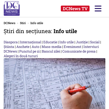
DCNews TV
DCNews
›
Stiri
›
Info utile
Știri din secțiunea:
Info utile
Diaspora
|
Internațional
|
Educatie
|
Info utile
|
Justiție
|
Social
|
Știinta
|
Anchete
|
Auto
|
Mass-media
|
Eveniment
|
Interviuri
DCNews
|
Punctul pe zi
|
Bancul zilei
|
Comunicate de presa
|
Alegeri în două tururi