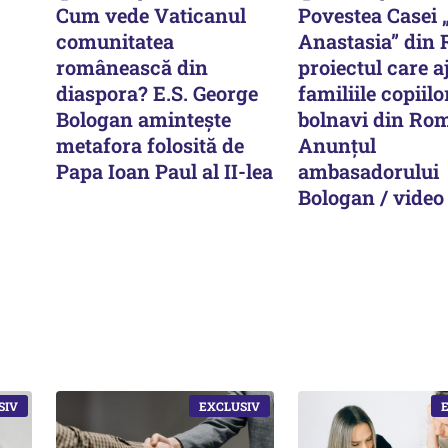
Cum vede Vaticanul
Povestea Casei 
comunitatea
Anastasia” din
românească din
proiectul care a
diaspora? E.S. George
familiile copiilo
Bologan amintește
bolnavi din Ro
metafora folosită de
Anunțul
Papa Ioan Paul al II-lea
ambasadorului
Bologan / video