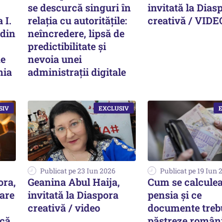
se descurcă singuri în
invitată la Dias
 I.
relația cu autoritățile:
creativă / VIDE
 din
neîncredere, lipsă de
predictibilitate și
de
nevoia unei
nia
administrații digitale
Publicat pe 23 Iun 2026
Publicat pe 19 Iun 
ora,
Geanina Abul Haija,
Cum se calcule
are
invitată la Diaspora
pensia și ce
creativă / video
documente treb
 că
păstreze români