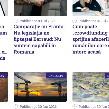
Publicat pe 09 Iul 2026
Publicat pe 07 Iul 
ra
Comparație cu Franța.
Cum poate
Cum
Nu legislația ne
„crowdfunding-
lipsește! Barraud: Nu
sprijine afaceri
suntem capabili în
românilor care 
 ei,
România
întorc acasă
nia
Publicat pe 30 Iun 2026
Publicat pe 30 Iun