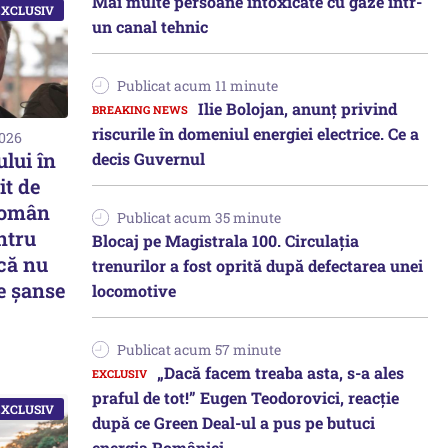
Mai multe persoane intoxicate cu gaze într-
un canal tehnic
Publicat acum 11 minute
Ilie Bolojan, anunț privind
riscurile în domeniul energiei electrice. Ce a
2026
lui în
decis Guvernul
it de
român
Publicat acum 35 minute
ntru
Blocaj pe Magistrala 100. Circulația
că nu
trenurilor a fost oprită după defectarea unei
e șanse
locomotive
Publicat acum 57 minute
„Dacă facem treaba asta, s-a ales
praful de tot!” Eugen Teodorovici, reacție
după ce Green Deal-ul a pus pe butuci
energia României