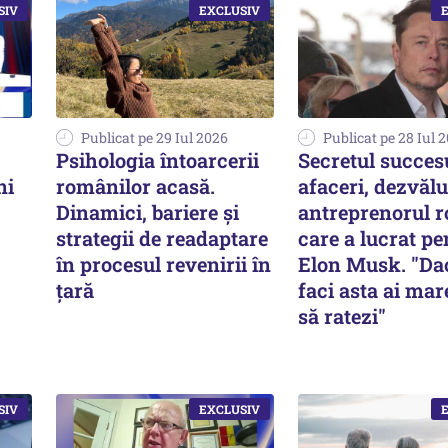
Publicat pe 29 Iul 2026
Publicat pe 28 Iul 
Psihologia întoarcerii
Secretul succesu
ni
românilor acasă.
afaceri, dezvălu
Dinamici, bariere și
antreprenorul 
strategii de readaptare
care a lucrat pe
în procesul revenirii în
Elon Musk. "Da
țară
faci asta ai mar
să ratezi"