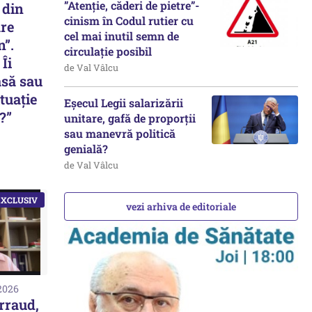
”Atenție, căderi de pietre”-
 din
cinism în Codul rutier cu
are
cel mai inutil semn de
n”.
circulație posibil
Îi
de Val Vâlcu
asă sau
tuație
Eșecul Legii salarizării
?”
unitare, gafă de proporții
sau manevră politică
genială?
de Val Vâlcu
vezi arhiva de editoriale
 2026
rraud,