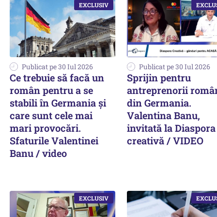
Publicat pe 30 Iul 2026
Publicat pe 30 Iul 2026
Ce trebuie să facă un
Sprijin pentru
român pentru a se
antreprenorii româ
stabili în Germania și
din Germania.
care sunt cele mai
Valentina Banu,
mari provocări.
invitată la Diaspora
Sfaturile Valentinei
creativă / VIDEO
Banu / video