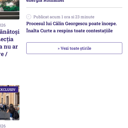
Publicat acum 1 ora si 23 minute
Procesul lui Călin Georgescu poate începe.
2026
Înalta Curte a respins toate contestațiile
sănătoși
Lecția
a nu ar
» Vezi toate știrile
e /
2026