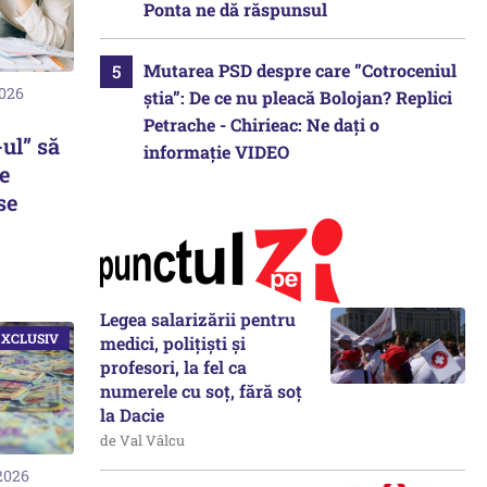
Ponta ne dă răspunsul
Mutarea PSD despre care ”Cotroceniul
2026
știa”: De ce nu pleacă Bolojan? Replici
Petrache - Chirieac: Ne dați o
ul” să
informație VIDEO
le
se
Legea salarizării pentru
medici, polițiști și
profesori, la fel ca
numerele cu soț, fără soț
la Dacie
de Val Vâlcu
 2026