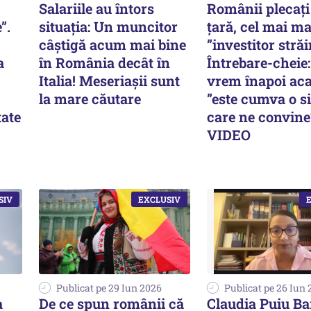
Salariile au întors
Românii plecați
”.
situația: Un muncitor
țară, cel mai m
câștigă acum mai bine
”investitor străi
a
în România decât în
Întrebare-cheie: 
Italia! Meseriașii sunt
vrem înapoi ac
la mare căutare
”este cumva o si
tate
care ne convine
VIDEO
Publicat pe 29 Iun 2026
Publicat pe 26 Iun
a
De ce spun românii că
Claudia Puiu Ba