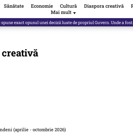
Sănătate
Economie
Cultură
Diaspora creativă
Mai mult
▼
spune Mircea Badea: E o minciună de mari proporții
 creativă
ndeni (aprilie - octombrie 2026)