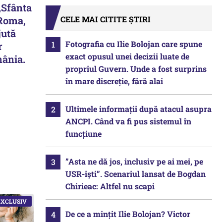
„Sfânta
 Roma,
CELE MAI CITITE ȘTIRI
jută
Fotografia cu Ilie Bolojan care spune
r
exact opusul unei decizii luate de
mânia.
propriul Guvern. Unde a fost surprins
în mare discreție, fără alai
Ultimele informații după atacul asupra
ANCPI. Când va fi pus sistemul în
funcțiune
”Asta ne dă jos, inclusiv pe ai mei, pe
USR-iști”. Scenariul lansat de Bogdan
Chirieac: Altfel nu scapi
De ce a mințit Ilie Bolojan? Victor