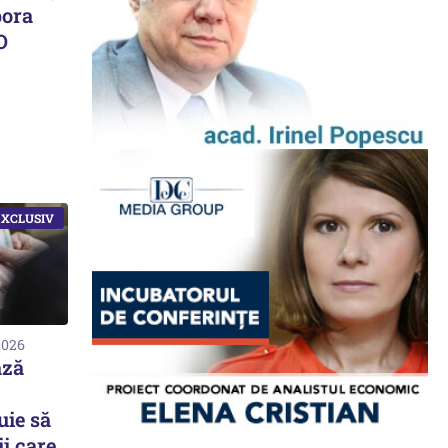
pora
O
2026
ază
uie să
i care