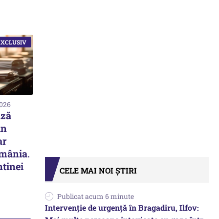
2026
ază
in
ar
omânia.
ntinei
CELE MAI NOI ȘTIRI
Publicat acum 6 minute
Intervenție de urgență în Bragadiru, Ilfov: