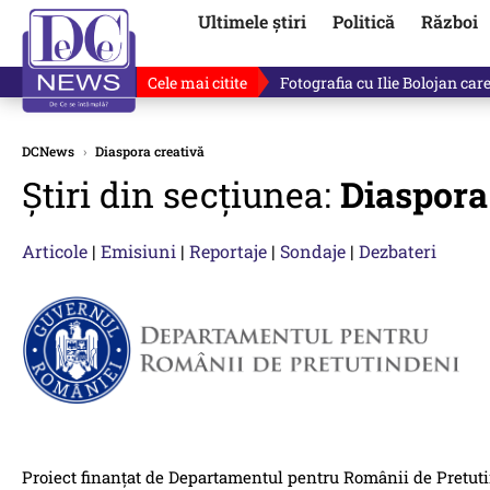
Ultimele știri
Politică
Război
Cele mai citite
De ce minte Ilie Bolojan? Ce 
DCNews
›
Diaspora creativă
Știri din secțiunea:
Diaspora
Articole
|
Emisiuni
|
Reportaje
|
Sondaje
|
Dezbateri
Proiect finanţat de Departamentul pentru Românii de Pretuti