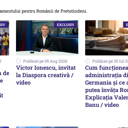
artamentului pentru Românii de Pretutindeni.
2
Publicat pe 05 Aug 2026
Publicat pe 30 Iul 
Victor Ionescu, invitat
Cum funcțione
n de
la Diaspora creativă /
administrația d
pe
video
Germania și ce 
putea învăța R
it
Explicația Vale
Banu / video