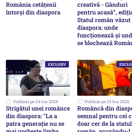
România cetățenii
creativă - Gânduri
întorși din diaspora
pentru acasă”, ediția
Statul român văzut
diaspora: unde
funcționează și un
se blochează Româ
Publicat pe 24 Iun 2026
Publicat pe 23 Iun 2026
Strigătul unei românce
Româncă din diasp
din diaspora: "La a
semnal pentru cei c
patra generație nu se
doar cer de la statul
mai vorbește limba
român, acuzându-l