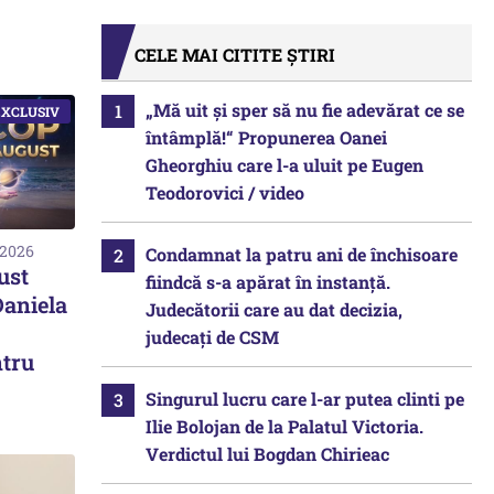
CELE MAI CITITE ȘTIRI
„Mă uit și sper să nu fie adevărat ce se
întâmplă!“ Propunerea Oanei
Gheorghiu care l-a uluit pe Eugen
Teodorovici / video
 2026
Condamnat la patru ani de închisoare
ust
fiindcă s-a apărat în instanță.
Daniela
Judecătorii care au dat decizia,
judecați de CSM
ntru
Singurul lucru care l-ar putea clinti pe
Ilie Bolojan de la Palatul Victoria.
Verdictul lui Bogdan Chirieac