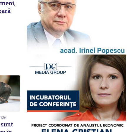
emeni,
oară
2026
 sunt
es în