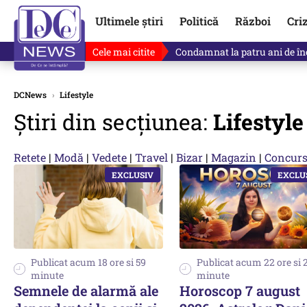
Ultimele știri
Politică
Război
Cri
Cele mai citite
Singurul lucru care l-ar putea 
DCNews
›
Lifestyle
Știri din secțiunea:
Lifestyle
Retete
|
Modă
|
Vedete
|
Travel
|
Bizar
|
Magazin
|
Concurs
Publicat acum 18 ore si 59
Publicat acum 22 ore si 
minute
minute
Semnele de alarmă ale
Horoscop 7 august