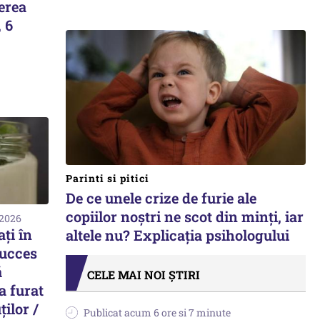
erea
, 6
Parinti si pitici
De ce unele crize de furie ale
copiilor noștri ne scot din minți, iar
 2026
ți în
altele nu? Explicația psihologului
succes
ă
CELE MAI NOI ȘTIRI
a furat
ților /
Publicat acum 6 ore si 7 minute