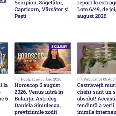
ela
Scorpion, Săgetător,
report la extrag
Capricorn, Vărsător și
Loto 6/49, de joi
Pești
august 2026
Publicat pe 06 Aug 2026
Publicat pe 05 Aug
 la
Horoscop 6 august
Castraveții mura
e
2026. Venus intră în
chefir sunt un 
pe 6
Balanță. Astrolog
absolut! Aceast
Daniela Simulescu,
tendință a verii 
previziunile zodii
inimile internau