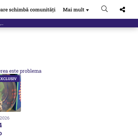
are schimbă comunități
Mai mult
▼
eac
rea este problema
 2026
4
o