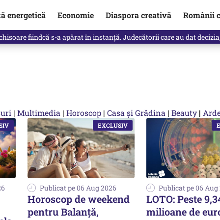
ză energetică
Economie
Diaspora creativă
Românii c
clinti pe Ilie Bolojan de la Palatul Victoria. Verdictul lui Bogdan Chiri
uri
|
Multimedia
|
Horoscop
|
Casa și Grădina
|
Beauty
|
Arde
26
Publicat pe 06 Aug 2026
Publicat pe 06 Aug
Horoscop de weekend
LOTO: Peste 9,3
pentru Balanță,
milioane de eur