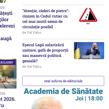
2026
”Atenție, căderi de pietre”-
ățești
cinism în Codul rutier cu
ilor
cel mai inutil semn de
elerezi
circulație posibil
de Val Vâlcu
daugă
Eșecul Legii salarizării
unitare, gafă de proporții
sau manevră politică
genială?
de Val Vâlcu
vezi arhiva de editoriale
2026
t 2026.
ru