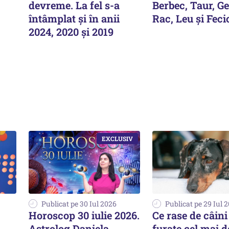
devreme. La fel s-a
Berbec, Taur, G
întâmplat și în anii
Rac, Leu și Feci
2024, 2020 și 2019
Publicat pe 30 Iul 2026
Publicat pe 29 Iul 
Horoscop 30 iulie 2026.
Ce rase de câini
Astrolog Daniela
furate cel mai d