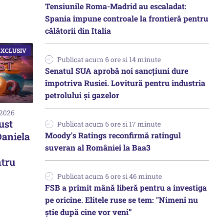
Tensiunile Roma-Madrid au escaladat:
Spania impune controale la frontieră pentru
călătorii din Italia
Publicat acum 6 ore si 14 minute
Senatul SUA aprobă noi sancțiuni dure
împotriva Rusiei. Lovitură pentru industria
petrolului și gazelor
 2026
ust
Publicat acum 6 ore si 17 minute
Daniela
Moody's Ratings reconfirmă ratingul
suveran al României la Baa3
ntru
Publicat acum 6 ore si 46 minute
FSB a primit mână liberă pentru a investiga
pe oricine. Elitele ruse se tem: "Nimeni nu
știe după cine vor veni”