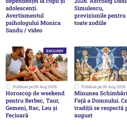
dependenței la copii și
2026. Astrolog Dani
adolescenți.
Simulescu,
Avertismentul
previziunile pentru
psihologului Monica
toate zodiile
Sandu / video
Publicat pe 06 Aug 2026
Publicat pe 06 Aug 2026
Horoscop de weekend
Minunea Schimbării
pentru Berbec, Taur,
Față a Domnului. C
Gemeni, Rac, Leu și
tradiții se respectă 
Fecioară
august