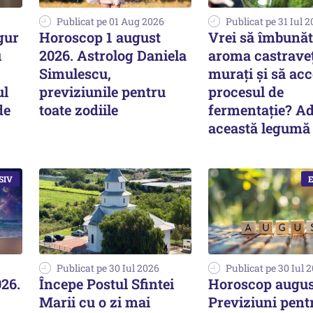
Publicat pe 01 Aug 2026
Publicat pe 31 Iul 
gur
Horoscop 1 august
Vrei să îmbunăt
u
2026. Astrolog Daniela
aroma castraveț
Simulescu,
murați și să acc
ul
previziunile pentru
procesul de
de
toate zodiile
fermentație? A
această legumă
Publicat pe 30 Iul 2026
Publicat pe 30 Iul 
026.
Începe Postul Sfintei
Horoscop augus
Marii cu o zi mai
Previziuni pent