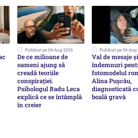
Publicat pe 04 Aug 2026
Publicat pe 04 Aug
fac
De ce milioane de
Val de mesaje ș
oameni ajung să
îndemnuri pent
creadă teoriile
fotomodelul ro
conspirației.
Alina Pușcău,
Psihologul Radu Leca
diagnosticată c
explică ce se întâmplă
boală gravă
în creier