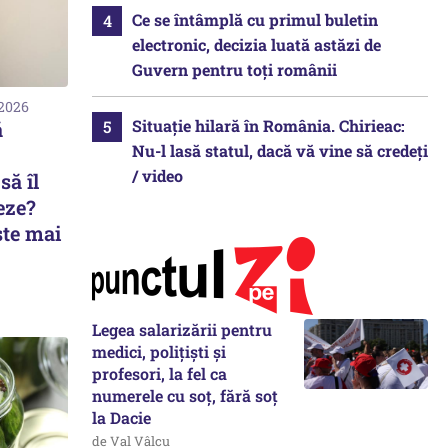
Ce se întâmplă cu primul buletin
electronic, decizia luată astăzi de
Guvern pentru toți românii
 2026
Situație hilară în România. Chirieac:
ă
Nu-l lasă statul, dacă vă vine să credeți
/ video
să îl
eze?
ste mai
Legea salarizării pentru
medici, polițiști și
profesori, la fel ca
numerele cu soț, fără soț
la Dacie
de Val Vâlcu