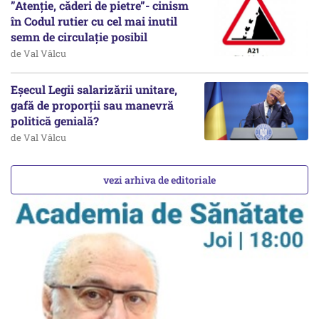
”Atenție, căderi de pietre”- cinism
în Codul rutier cu cel mai inutil
semn de circulație posibil
de Val Vâlcu
Eșecul Legii salarizării unitare,
gafă de proporții sau manevră
politică genială?
de Val Vâlcu
vezi arhiva de editoriale