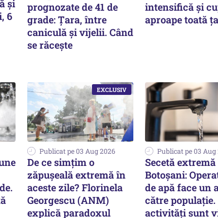
ă și
prognozate de 41 de
intensifică și c
, 6
grade: Țara, între
aproape toată ț
caniculă și vijelii. Când
se răcește
Publicat pe 03 Aug 2026
Publicat pe 03 Aug
pune
De ce simțim o
Secetă extremă 
zăpușeală extremă în
Botoșani: Opera
de.
aceste zile? Florinela
de apă face un 
tă
Georgescu (ANM)
către populație.
explică paradoxul
activități sunt v