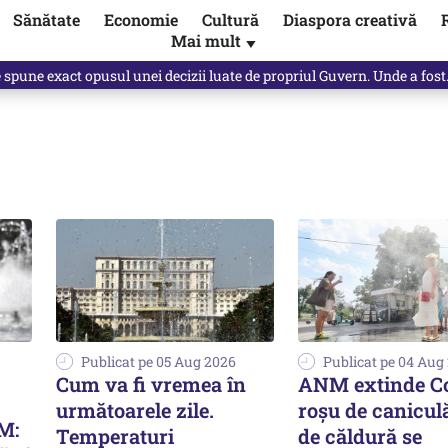
Sănătate
Economie
Cultură
Diaspora creativă
Mai mult
▼
spre „omul harnic“ / video
Publicat pe 05 Aug 2026
Publicat pe 04 Aug
Cum va fi vremea în
ANM extinde C
următoarele zile.
roșu de caniculă
M:
Temperaturi
de căldură se