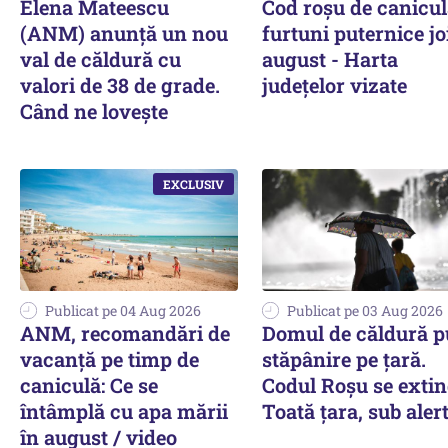
Elena Mateescu
Cod roșu de canicul
(ANM) anunță un nou
furtuni puternice joi
val de căldură cu
august - Harta
valori de 38 de grade.
județelor vizate
Când ne lovește
Publicat pe 04 Aug 2026
Publicat pe 03 Aug 2026
ANM, recomandări de
Domul de căldură 
vacanță pe timp de
stăpânire pe țară.
caniculă: Ce se
Codul Roșu se extin
întâmplă cu apa mării
Toată țara, sub aler
în august / video