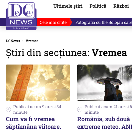
Ultimele știri
Politică
Război
Cele mai citite
Ilie Bolojan, gafă în direct de
DCNews
›
Vremea
Știri din secțiunea:
Vremea
Publicat acum 9 ore si 34
Publicat acum 21 ore si 6
minute
minute
Cum va fi vremea
România, sub două
săptămâna viitoare.
extreme meteo. AN