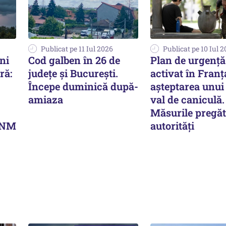
Publicat pe 11 Iul 2026
Publicat pe 10 Iul 
ni
Cod galben în 26 de
Plan de urgență
ră:
judeţe şi Bucureşti.
activat în Franț
Începe duminică după-
așteptarea unui
amiaza
val de caniculă.
Măsurile pregăt
 ANM
autorități