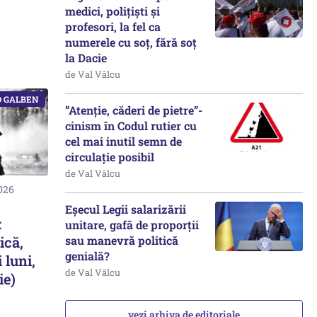
medici, polițiști și
profesori, la fel ca
numerele cu soț, fără soț
la Dacie
de Val Vâlcu
”Atenție, căderi de pietre”-
cinism în Codul rutier cu
cel mai inutil semn de
circulație posibil
de Val Vâlcu
2026
Eșecul Legii salarizării
:
unitare, gafă de proporții
ică,
sau manevră politică
genială?
 luni,
de Val Vâlcu
ie)
vezi arhiva de editoriale