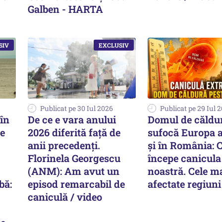
Galben - HARTA
Publicat pe 30 Iul 2026
Publicat pe 29 Iul 
în
De ce e vara anului
Domul de căldu
de
2026 diferită față de
sufocă Europa 
anii precedenți.
și în România: 
Florinela Georgescu
începe canicula 
(ANM): Am avut un
noastră. Cele m
bă:
episod remarcabil de
afectate regiuni
caniculă / video