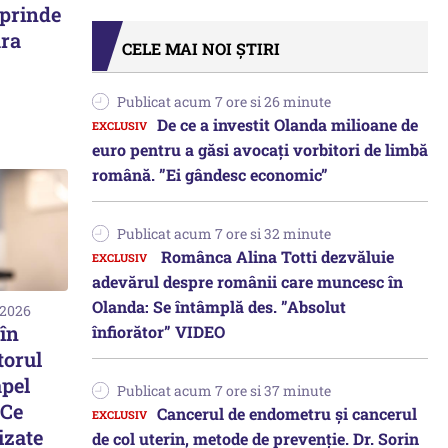
uprinde
ara
CELE MAI NOI ȘTIRI
Publicat acum 7 ore si 26 minute
De ce a investit Olanda milioane de
euro pentru a găsi avocați vorbitori de limbă
română. ”Ei gândesc economic”
Publicat acum 7 ore si 32 minute
Românca Alina Totti dezvăluie
adevărul despre românii care muncesc în
Olanda: Se întâmplă des. ”Absolut
 2026
în
înfiorător” VIDEO
torul
apel
Publicat acum 7 ore si 37 minute
 Ce
Cancerul de endometru și cancerul
izate
de col uterin, metode de prevenție. Dr. Sorin