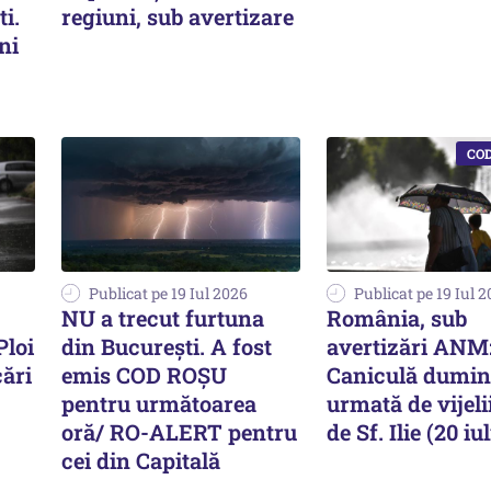
ti.
regiuni, sub avertizare
ni
Publicat pe 19 Iul 2026
Publicat pe 19 Iul 
NU a trecut furtuna
România, sub
Ploi
din București. A fost
avertizări ANM
cări
emis COD ROȘU
Caniculă dumin
pentru următoarea
urmată de vijelii
oră/ RO-ALERT pentru
de Sf. Ilie (20 iul
cei din Capitală