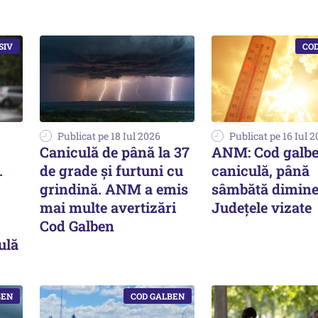
Publicat pe 18 Iul 2026
Publicat pe 16 Iul 
Caniculă de până la 37
ANM: Cod galbe
.
de grade și furtuni cu
caniculă, până
grindină. ANM a emis
sâmbătă dimine
mai multe avertizări
Județele vizate
Cod Galben
ulă