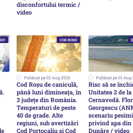
disconfortului termic /
video
Publicat pe 02 Aug 2026
Publicat pe 01 Aug
Cod Roşu de caniculă,
Risc să se închi
ă.
până luni dimineaţa, în
Unitatea 2 de l
u
3 județe din România.
Cernavodă. Flor
Temperaturi de peste
Georgescu (AN
40 de grade. Alte
scenariu pesimi
regiuni, sub avertizări
privind apa din
le
Cod Portocaliu și Cod
Dunăre / video