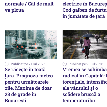
normale / Cât de mult
electrice în Bucureș
va ploua
Cod galben de furtu
în jumătate de țară
Publicat pe 21 Iul 2026
Publicat pe 21 Iul 2026
Se răcește în toată
Vremea se schimbă
țara. Prognoza meteo
radical în Capitală: 
pentru următoarele
torențiale, intensifi
zile. Maxime de doar
ale vântului și o
23 de grade în
scădere bruscă a
București
temperaturilor