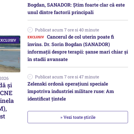
Bogdan, SANADOR: Știm foarte clar că este
unul dintre factorii principali
Publicat acum 7 ore si 40 minute
Cancerul de col uterin poate fi
învins. Dr. Sorin Bogdan (SANADOR)
informații despre terapii: șanse mari chiar și
în stadii avansate
Publicat acum 7 ore si 47 minute
 2026
Zelenski ordonă operațiuni speciale
dă și
împotriva industriei militare ruse: Am
a CNE
identificat țintele
inela
M),
st
» Vezi toate știrile