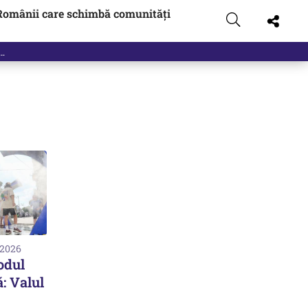
Românii care schimbă comunități
 2026
odul
: Valul