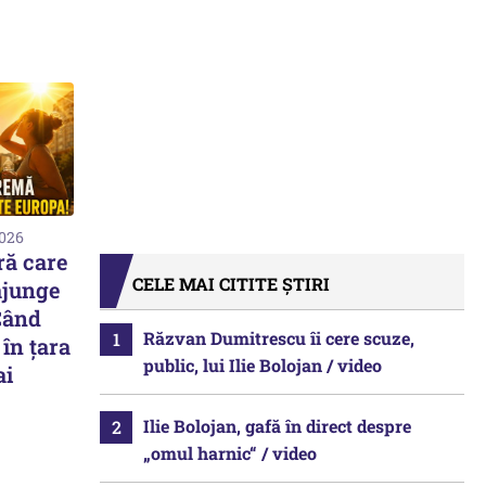
2026
ră care
CELE MAI CITITE ȘTIRI
ajunge
Când
Răzvan Dumitrescu îi cere scuze,
în țara
public, lui Ilie Bolojan / video
ai
Ilie Bolojan, gafă în direct despre
„omul harnic“ / video