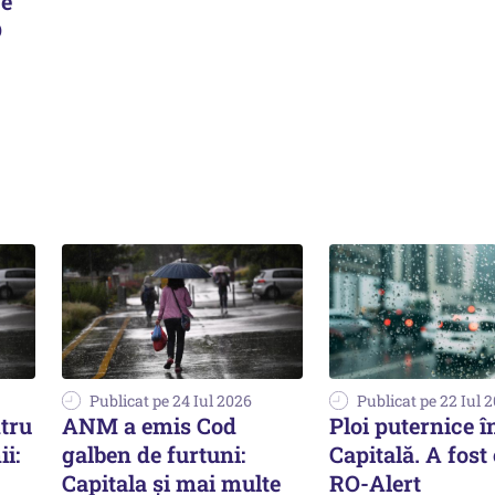
 e
O
Publicat pe 24 Iul 2026
Publicat pe 22 Iul 
tru
ANM a emis Cod
Ploi puternice î
i:
galben de furtuni:
Capitală. A fost
Capitala și mai multe
RO-Alert