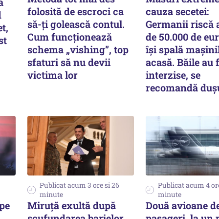
a
folosită de escroci ca
cauza secetei:
d
să-ți golească contul.
Germanii riscă
t,
Cum funcționează
de 50.000 de eu
st
schema „vishing”, top
își spală mașini
sfaturi să nu devii
acasă. Băile au 
victima lor
interzise, se
recomandă duș
Publicat acum 3 ore si 26
Publicat acum 4 ore
minute
minute
pe
Miruță exultă după
Două avioane d
scufundarea barjelor
pasageri, la un 