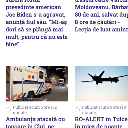
preşedinte american
Moldoveanu. Bărbat
Joe Biden s-a agravat,
80 de ani, salvat du
anunță fiul său. "Mi-aș
8 ore de căutări -
dori să se plângă mai
Lecția de luat amin
mult, pentru că nu este
bine"
Publicat acum 5 ore si 2
Publicat acum 5 ore si 8
minute
minute
Ambulanța atacată cu
RO-ALERT în Tulce
topoare în Cluj, pe
în miez de noapte,