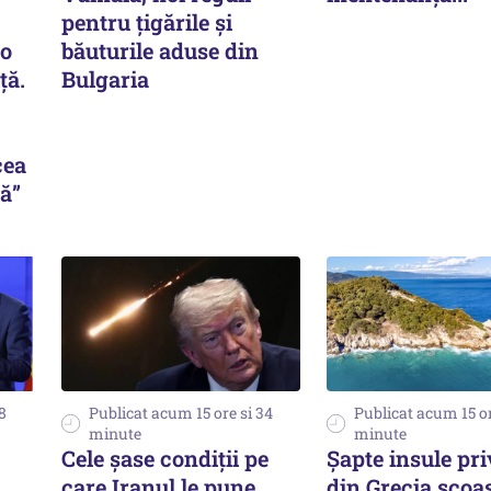
pentru țigările și
 o
băuturile aduse din
ță.
Bulgaria
cea
ă”
8
Publicat acum 15 ore si 34
Publicat acum 15 or
minute
minute
Cele șase condiții pe
Șapte insule pri
care Iranul le pune
din Grecia scoas