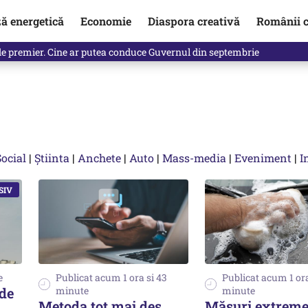
ză energetică
Economie
Diaspora creativă
Românii c
identificată. Ambasadoarea Ucrainei a fost convocată la Ministerul de
Social
|
Știinta
|
Anchete
|
Auto
|
Mass-media
|
Eveniment
|
I
e
Publicat acum 1 ora si 43
Publicat acum 1 ora
 de
minute
minute
Metoda tot mai des
Măsuri extreme