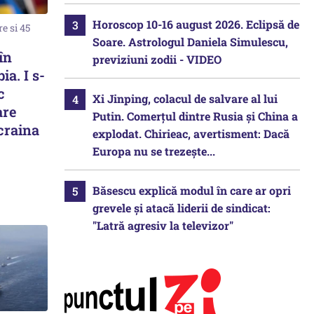
Horoscop 10-16 august 2026. Eclipsă de
e si 45
Soare. Astrologul Daniela Simulescu,
în
previziuni zodii - VIDEO
ia. I s-
c
Xi Jinping, colacul de salvare al lui
are
Putin. Comerțul dintre Rusia și China a
craina
explodat. Chirieac, avertisment: Dacă
Europa nu se trezește...
Băsescu explică modul în care ar opri
grevele și atacă liderii de sindicat:
"Latră agresiv la televizor"