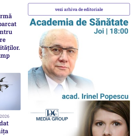
vezi arhiva de editoriale
irmă
barcat
ntru
are
tăților.
ump
 2026
dat
ița