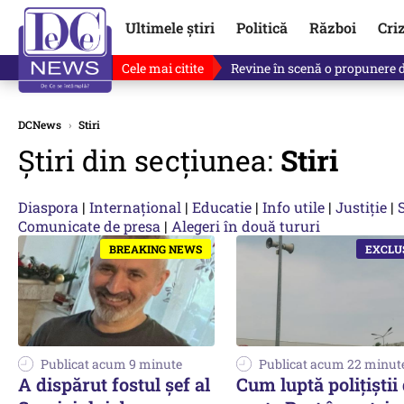
Ultimele știri
Politică
Război
Cri
Cele mai citite
Drona explodată în Bulgaria, 
DCNews
›
Stiri
Știri din secțiunea:
Stiri
Diaspora
|
Internațional
|
Educatie
|
Info utile
|
Justiție
|
Comunicate de presa
|
Alegeri în două tururi
Publicat acum 9 minute
Publicat acum 22 minut
A dispărut fostul șef al
Cum luptă polițiștii