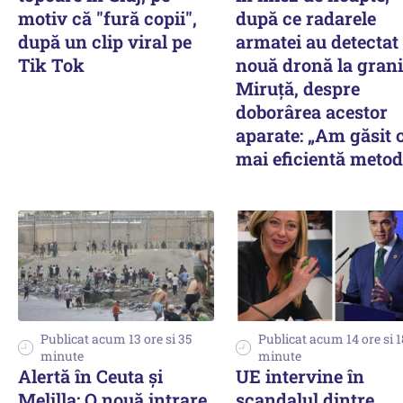
motiv că "fură copii",
după ce radarele
după un clip viral pe
armatei au detectat
Tik Tok
nouă dronă la grani
Miruță, despre
doborârea acestor
aparate: „Am găsit 
mai eficientă metod
Publicat acum 13 ore si 35
Publicat acum 14 ore si 1
minute
minute
Alertă în Ceuta și
UE intervine în
Melilla: O nouă intrare
scandalul dintre