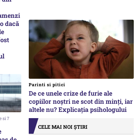
 amenzi
ro dacă
le
fost
ul
Parinti si pitici
De ce unele crize de furie ale
copiilor noștri ne scot din minți, iar
altele nu? Explicația psihologului
 si 7
CELE MAI NOI ȘTIRI
e
pas de