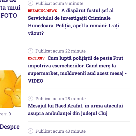
Publicat acum 9 minute
sta unui
A dispărut fostul șef al
- FOTO
Serviciului de Investigații Criminale
Hunedoara. Poliția, apel la români: L-ați
văzut?
Publicat acum 22 minute
Cum luptă polițiștii de peste Prut
împotriva escrocheriilor. Când merg la
supermarket, moldovenii aud acest mesaj -
VIDEO
Publicat acum 28 minute
Mesajul lui Raed Arafat, în urma atacului
asupra ambulanței din județul Cluj
e si 0
Despre
Publicat acum 43 minute