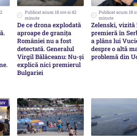
22
Publicat acum 18 ore si 42
Publicat acum 18 or
minute
minute
De ce drona explodată
Zelenski, vizită 
ă.
aproape de granița
premieră în Serb
României nu a fost
a plâns lui Vuci
detectată. Generalul
despre o altă m
Virgil Bălăceanu: Nu-și
problemă din U
ne.
explică nici premierul
Bulgariei