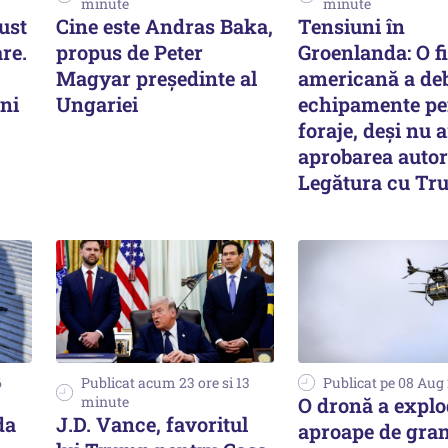
minute
minute
ust
Cine este Andras Baka,
Tensiuni în
re.
propus de Peter
Groenlanda: O f
Magyar președinte al
americană a de
ni
Ungariei
echipamente pe
foraje, deși nu 
aprobarea autori
Legătura cu Tr
6
Publicat acum 23 ore si 13
Publicat pe 08 Aug
minute
O dronă a explo
da
J.D. Vance, favoritul
aproape de gran