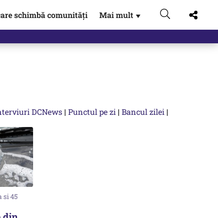
are schimbă comunități
Mai mult
▼
 Externe.…
nterviuri DCNews
|
Punctul pe zi
|
Bancul zilei
|
 si 45
 din