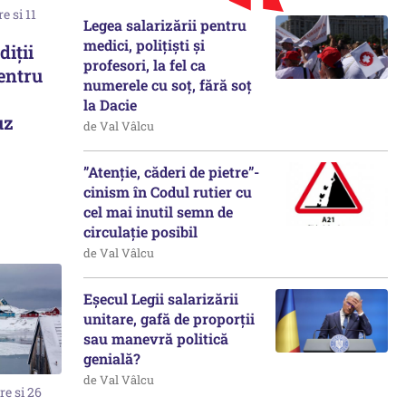
e si 11
Legea salarizării pentru
medici, polițiști și
iții
profesori, la fel ca
pentru
numerele cu soț, fără soț
la Dacie
uz
de Val Vâlcu
”Atenție, căderi de pietre”-
cinism în Codul rutier cu
cel mai inutil semn de
circulație posibil
de Val Vâlcu
Eșecul Legii salarizării
unitare, gafă de proporții
sau manevră politică
genială?
de Val Vâlcu
e si 26