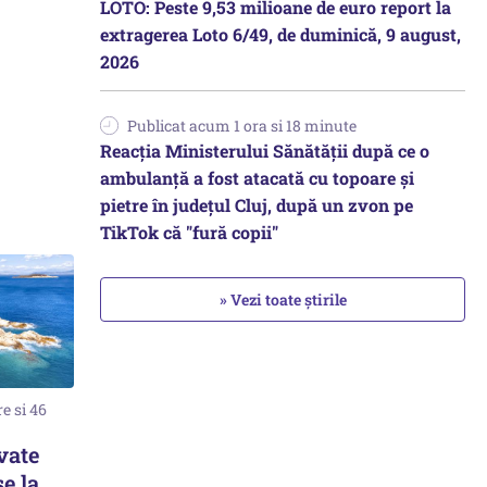
LOTO: Peste 9,53 milioane de euro report la
extragerea Loto 6/49, de duminică, 9 august,
2026
Publicat acum 1 ora si 18 minute
Reacția Ministerului Sănătății după ce o
ambulanță a fost atacată cu topoare și
pietre în județul Cluj, după un zvon pe
TikTok că "fură copii"
» Vezi toate știrile
e si 46
vate
e la