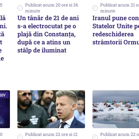
35
Publicat acum 20 ore si 36
Publicat acum 21 or
minute
minute
lă
Un tânăr de 21 de ani
Iranul pune cond
ni.
s-a electrocutat pe o
Statelor Unite 
tă
plajă din Constanța,
redeschiderea
t
după ce a atins un
strâmtorii Orm
e
stâlp de iluminat
de
40
Publicat acum 22 ore si 12
Publicat acum 22 or