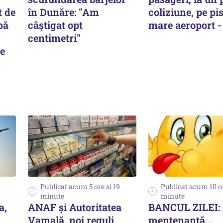
 de
în Dunăre: "Am
coliziune, pe pi
pă
câștigat opt
mare aeroport 
centimetri"
te
Publicat acum 5 ore si 19
Publicat acum 10 or
minute
minute
a,
ANAF și Autoritatea
BANCUL ZILEI: 
Vamală, noi reguli
mentenanță...