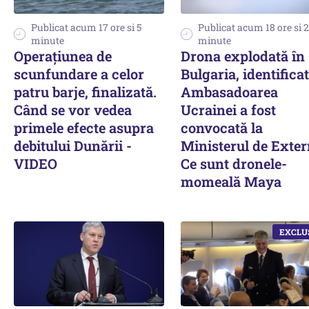
Publicat acum 17 ore si 5
Publicat acum 18 ore si 
minute
minute
Operațiunea de
Drona explodată în
scunfundare a celor
Bulgaria, identificat
patru barje, finalizată.
Ambasadoarea
Când se vor vedea
Ucrainei a fost
primele efecte asupra
convocată la
debitului Dunării -
Ministerul de Exter
VIDEO
Ce sunt dronele-
momeală Maya