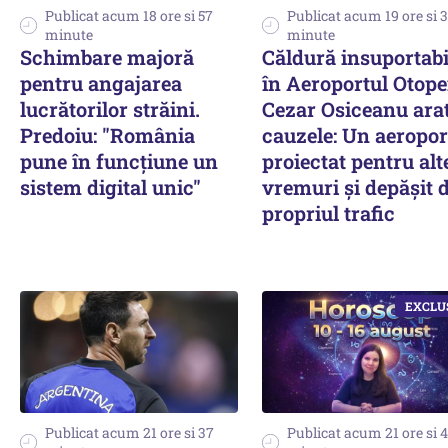
Publicat acum 18 ore si 57
Publicat acum 19 ore si 
minute
minute
Schimbare majoră
Căldură insuportabi
pentru angajarea
în Aeroportul Otope
lucrătorilor străini.
Cezar Osiceanu ara
Predoiu: "România
cauzele: Un aeropor
pune în funcțiune un
proiectat pentru alt
sistem digital unic"
vremuri și depășit 
propriul trafic
Publicat acum 21 ore si 37
Publicat acum 21 ore si 