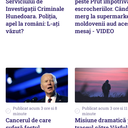
Serviciului de
peste Prut împotriv
Investigații Criminale
escrocheriilor. Cân
Hunedoara. Poliția,
merg la supermarke
apel la români: L-ați
moldovenii aud ace
văzut?
mesaj - VIDEO
Publicat acum 3 ore si 8
Publicat acum 3 ore si 11
minute
minute
Cancerul de care
Misiune dramatică 
suferă fostul
traseul către Vârful