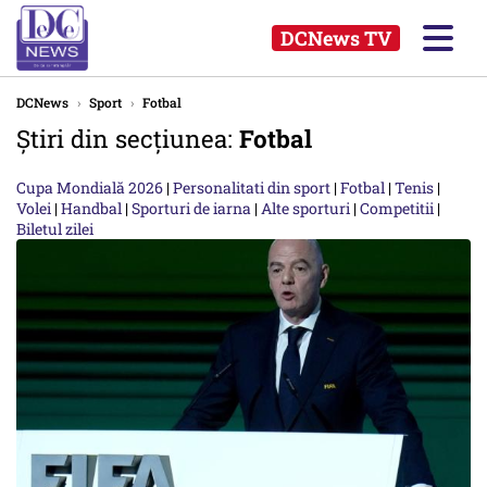
DCNews TV
DCNews
›
Sport
›
Fotbal
Știri din secțiunea:
Fotbal
Cupa Mondială 2026
|
Personalitati din sport
|
Fotbal
|
Tenis
|
Volei
|
Handbal
|
Sporturi de iarna
|
Alte sporturi
|
Competitii
|
Biletul zilei