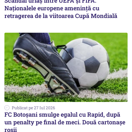
Scandal uriaş între UEFA şi FIFA.
Naţionalele europene ameninţă cu
retragerea de la viitoarea Cupă Mondială
Publicat pe 27 Iul 2026
FC Botoşani smulge egalul cu Rapid, după
un penalty pe final de meci. Două cartonaşe
roşii