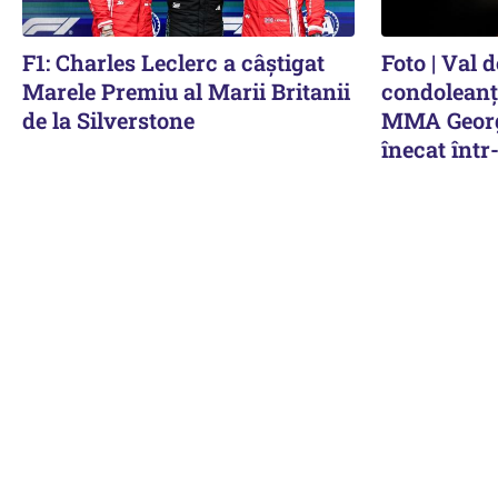
F1: Charles Leclerc a câștigat
Foto | Val 
Marele Premiu al Marii Britanii
condoleanț
de la Silverstone
MMA Georg
înecat înt