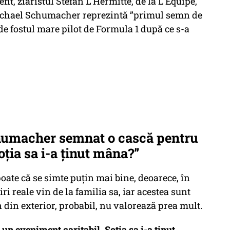
nt, ziaristul Stefan L'Hermitte, de la L'Equipe,
 Michael Schumacher reprezintă ”primul semn de
de fostul mare pilot de Formula 1 după ce s-a
humacher semnat o cască pentru
oția sa i-a ținut mâna?”
oate că se simte puțin mai bine, deoarece, în
iri reale vin de la familia sa, iar acestea sunt
 din exterior, probabil, nu valorează prea mult.
un eveniment caritabil. Soția sa i-a ținut