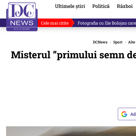
Ultimele știri
Politică
Război
Cele mai citite
Ilie Bolojan, gafă în direct de
DCNews
›
Sport
›
Alte
Misterul ”primului semn d
Ad