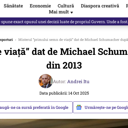
Sănătate
Economie
Cultură
Diaspora creativă
Mai mult
▼
spre „omul harnic“ / video
 sporturi
›
Misterul ”primului semn de viață” dat de Michael Schumacher după 
e viață” dat de Michael Schum
din 2013
Autor:
Andrei Itu
Data publicării: 14 Oct 2025
augă-ne ca sursă preferată în Google
Urmărește-ne pe Goog