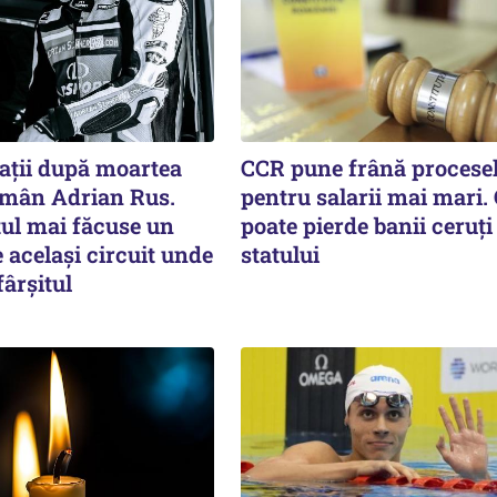
ații după moartea
CCR pune frână procese
român Adrian Rus.
pentru salarii mai mari.
tul mai făcuse un
poate pierde banii ceruți
 același circuit unde
statului
fârșitul