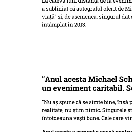
La câteva luni distanță de la evenime
a subliniat că autograful oferit de
viață” și, de asemenea, singurul dat 
întâmplat în 2013.
”Anul acesta Michael Sc
un eveniment caritabil. S
”Nu aș spune că se simte bine, însă p
realitate, nu știm nimic. Singurele șt
întotdeauna vești bune. Cele care vin
Anul acesta a semnat o cască pentru 