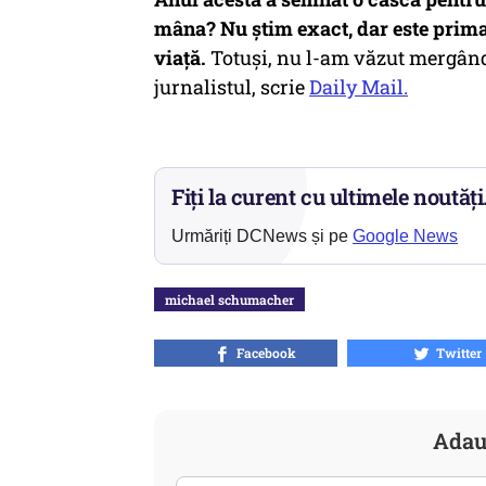
mâna? Nu știm exact, dar este prim
viață.
Totuși, nu l-am văzut mergând 
jurnalistul, scrie
Daily Mail.
Fiți la curent cu ultimele noutăți
Urmăriți DCNews și pe
Google News
michael schumacher
Facebook
Twitter
Adau