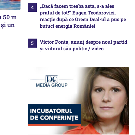
„Dacă facem treaba asta, s-a ales
praful de tot!” Eugen Teodorovici,
la 50 m
reacție după ce Green Deal-ul a pus pe
 și un
butuci energia României
Victor Ponta, anunț despre noul partid
și viitorul său politic / video