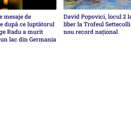
de mesaje de
David Popovici, locul 2 
e după ce luptătorul
liber la Trofeul Settecolli
e Radu a murit
nou record național
r-un lac din Germania