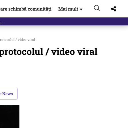
are schimbă comunități
Mai mult
▼
,…
rotocolul / video viral
protocolul / video viral
le News