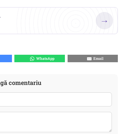
.
→
WhatsApp
Email
gă comentariu