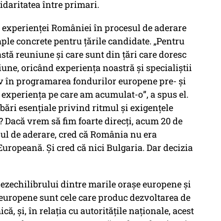
idaritatea între primari.
a experienței României în procesul de aderare
le concrete pentru țările candidate. „Pentru
astă reuniune și care sunt din țări care doresc
iune, oricând experiența noastră și specialiștii
iv în programarea fondurilor europene pre- și
a experiența pe care am acumulat-o”, a spus el.
ebări esențiale privind ritmul și exigențele
a? Dacă vrem să fim foarte direcți, acum 20 de
ul de aderare, cred că România nu era
Europeană. Și cred că nici Bulgaria. Dar decizia
ezechilibrului dintre marile orașe europene și
e europene sunt cele care produc dezvoltarea de
ă, și, în relația cu autoritățile naționale, acest