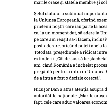
marile orașe și statele membre și sol
Șeful statului a subliniat importanț
la Uniunea Europeană, oferind exemp
prietenii noștri care iau parte la ace
ca, la un moment dat, să adere la Un
pe care am reușit să-i facem, inclus
post-aderare, oricând puteți apela l
Totodată, președintele a ridicat într
extinderii: „Cât de sus să fie ștachet
ani, când România a încheiat proces
pregătită pentru a intra în Uniunea 
de a intra a fost o decizie corectă”.
Nicușor Dan a atras atenția asupra d
autoritățile naționale. „Marile oraș
fapt, cele care aduc valoarea economic