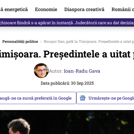
ză energetică
Economie
Diaspora creativă
Românii c
isoare fiindcă s-a apărat în instanță. Judecătorii care au dat decizia
Personalități politice
›
Nicușor Dan, gafă la Timișoara. Președintele a uitat p
mișoara. Președintele a uitat 
Autor:
Ioan-Radu Gava
Data publicării: 30 Sep 2025
augă-ne ca sursă preferată în Google
Urmărește-ne pe Goog