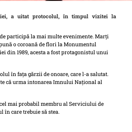
i, a uitat protocolul, în timpul vizitei la
nde participă la mai multe evenimente. Marți
epună o coroană de flori la Monumentul
iei din 1989, acesta a fost protagonistul unui
ul în fața gărzii de onoare, care l-a salutat.
oate că urma intonarea Imnului Național al
 cel mai probabil membru al Serviciului de
ul în care trebuie să stea.