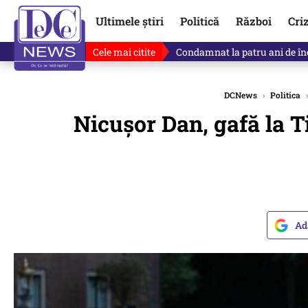
Ultimele știri
Politică
Război
Cri
Cele mai citite
Condamnat la patru ani de înch
DCNews
›
Politica
›
Nicușor Dan, gafă la Ti
Ad