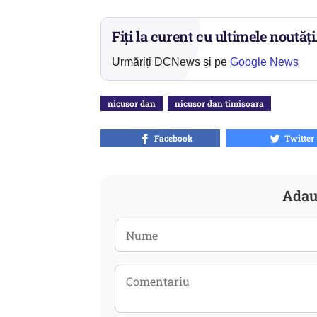
Fiți la curent cu ultimele noutăți
Urmăriți DCNews și pe
Google News
nicusor dan
nicusor dan timisoara
Facebook
Twitter
Adau