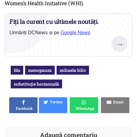
Women’s Health Initiative (WHI).
Fiți la curent cu ultimele noutăți.
Urmăriți DCNews și pe
Google News
→
fda
menopauza
mihaela bilic
substituție hormonală
Twitter
Email
Facebook
WhatsApp
Adaugă comentariu