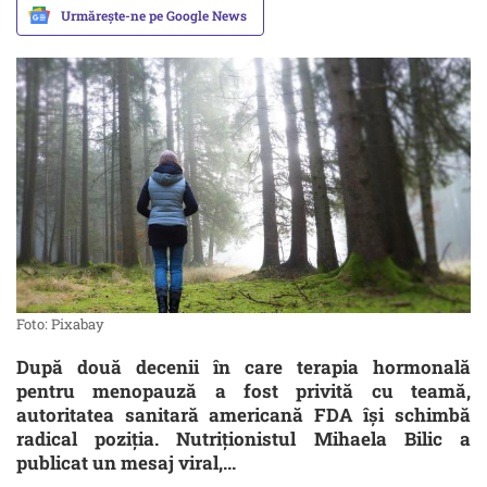
Urmărește-ne pe Google News
Foto: Pixabay
După două decenii în care terapia hormonală
pentru menopauză a fost privită cu teamă,
autoritatea sanitară americană FDA își schimbă
radical poziția. Nutriționistul Mihaela Bilic a
publicat un mesaj viral,...