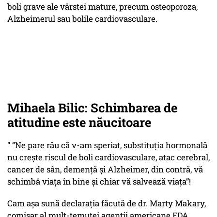
boli grave ale vârstei mature, precum osteoporoza,
Alzheimerul sau bolile cardiovasculare.
Mihaela Bilic: Schimbarea de
atitudine este năucitoare
" “Ne pare rău că v-am speriat, substituția hormonală
nu crește riscul de boli cardiovasculare, atac cerebral,
cancer de sân, demență și Alzheimer, din contră, vă
schimbă viața în bine și chiar vă salvează viața”!
Cam așa sună declarația făcută de dr. Marty Makary,
comisar al mult-temutei agenții americane FDA