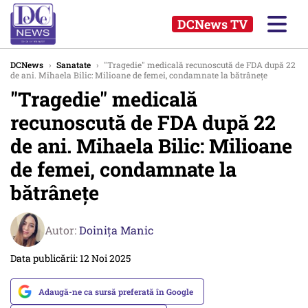
DCNews TV
DCNews
›
Sanatate
›
"Tragedie" medicală recunoscută de FDA după 22
de ani. Mihaela Bilic: Milioane de femei, condamnate la bătrânețe
"Tragedie" medicală
recunoscută de FDA după 22
de ani. Mihaela Bilic: Milioane
de femei, condamnate la
bătrânețe
Autor:
Doinița Manic
Data publicării: 12 Noi 2025
Adaugă-ne ca sursă preferată în Google