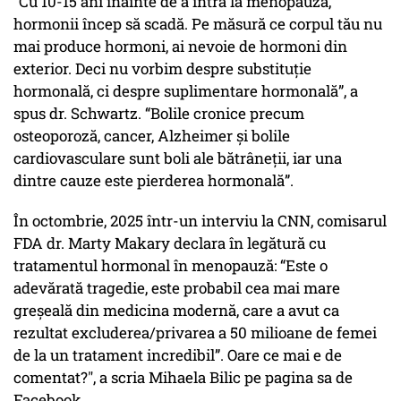
“Cu 10-15 ani înainte de a intra la menopauză,
hormonii încep să scadă. Pe măsură ce corpul tău nu
mai produce hormoni, ai nevoie de hormoni din
exterior. Deci nu vorbim despre substituție
hormonală, ci despre suplimentare hormonală”, a
spus dr. Schwartz. “Bolile cronice precum
osteoporoză, cancer, Alzheimer și bolile
cardiovasculare sunt boli ale bătrâneții, iar una
dintre cauze este pierderea hormonală”.
În octombrie, 2025 într-un interviu la CNN, comisarul
FDA dr. Marty Makary declara în legătură cu
tratamentul hormonal în menopauză: “Este o
adevărată tragedie, este probabil cea mai mare
greșeală din medicina modernă, care a avut ca
rezultat excluderea/privarea a 50 milioane de femei
de la un tratament incredibil”. Oare ce mai e de
comentat?", a scria Mihaela Bilic pe pagina sa de
Facebook.