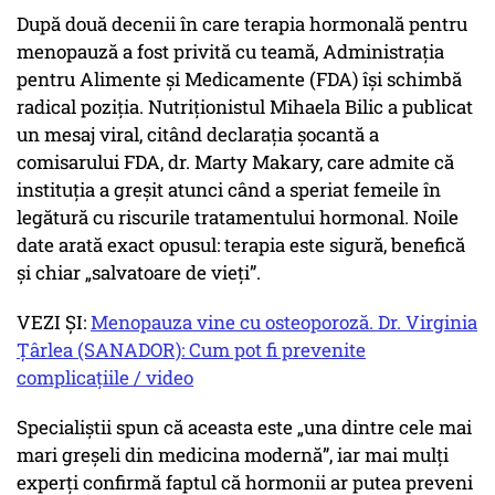
După două decenii în care terapia hormonală pentru
menopauză a fost privită cu teamă, Administrația
pentru Alimente și Medicamente (FDA) își schimbă
radical poziția. Nutriționistul Mihaela Bilic a publicat
un mesaj viral, citând declarația șocantă a
comisarului FDA, dr. Marty Makary, care admite că
instituția a greșit atunci când a speriat femeile în
legătură cu riscurile tratamentului hormonal. Noile
date arată exact opusul: terapia este sigură, benefică
și chiar „salvatoare de vieți”.
VEZI ȘI:
Menopauza vine cu osteoporoză. Dr. Virginia
Țârlea (SANADOR): Cum pot fi prevenite
complicațiile / video
Specialiștii spun că aceasta este „una dintre cele mai
mari greșeli din medicina modernă”, iar mai mulți
experți confirmă faptul că hormonii ar putea preveni