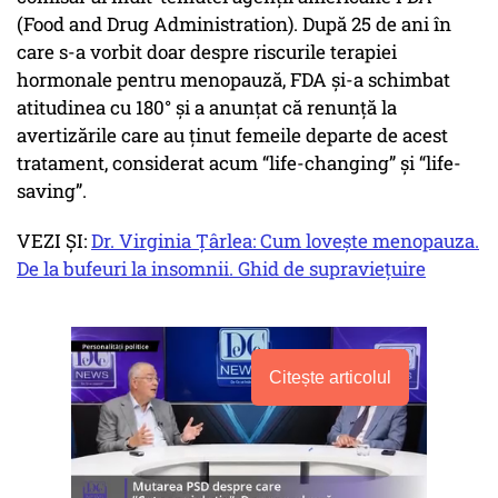
(Food and Drug Administration). După 25 de ani în
care s-a vorbit doar despre riscurile terapiei
hormonale pentru menopauză, FDA și-a schimbat
atitudinea cu 180° și a anunțat că renunță la
avertizările care au ținut femeile departe de acest
tratament, considerat acum “life-changing” și “life-
saving”.
VEZI ȘI:
Dr. Virginia Țârlea: Cum lovește menopauza.
De la bufeuri la insomnii. Ghid de supraviețuire
Citește articolul