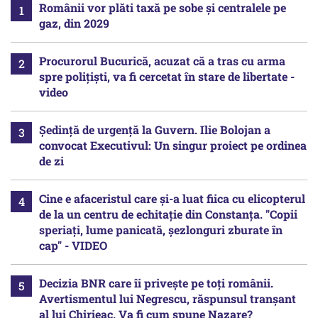
Românii vor plăti taxă pe sobe şi centralele pe
gaz, din 2029
Procurorul Bucurică, acuzat că a tras cu arma
spre polițiști, va fi cercetat în stare de libertate -
video
Ședință de urgență la Guvern. Ilie Bolojan a
convocat Executivul: Un singur proiect pe ordinea
de zi
Cine e afaceristul care și-a luat fiica cu elicopterul
de la un centru de echitație din Constanța. "Copii
speriați, lume panicată, șezlonguri zburate în
cap" - VIDEO
Decizia BNR care îi privește pe toți românii.
Avertismentul lui Negrescu, răspunsul tranșant
al lui Chirieac. Va fi cum spune Nazare?