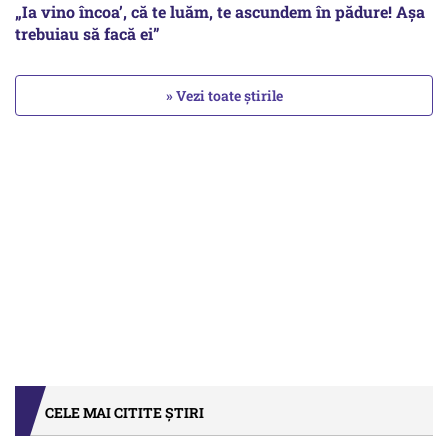
„Ia vino încoa’, că te luăm, te ascundem în pădure! Așa
trebuiau să facă ei”
» Vezi toate știrile
CELE MAI CITITE ȘTIRI