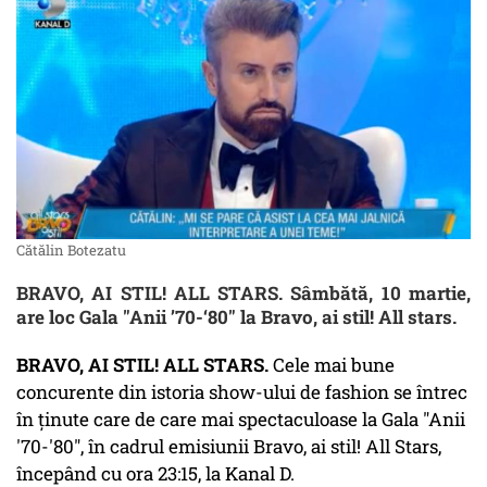
Cătălin Botezatu
BRAVO, AI STIL! ALL STARS. Sâmbătă, 10 martie,
are loc Gala "Anii ’70-‘80" la Bravo, ai stil! All stars.
BRAVO, AI STIL! ALL STARS.
Cele mai bune
concurente din istoria show-ului de fashion se întrec
în ținute care de care mai spectaculoase la Gala "Anii
'70-'80", în cadrul emisiunii Bravo, ai stil! All Stars,
începând cu ora 23:15, la Kanal D.