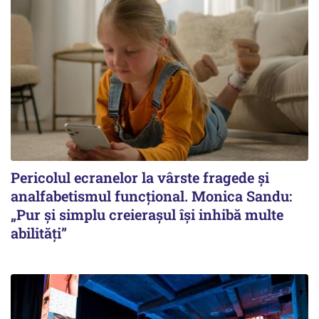
Pericolul ecranelor la vârste fragede și
analfabetismul funcțional. Monica Sandu:
„Pur și simplu creierașul își inhibă multe
abilități”