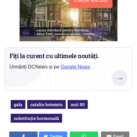
Citește articolul
Fiți la curent cu ultimele noutăți.
Urmăriți DCNews și pe
Google News
→
gala
catalin botezatu
anii 80
substituție hormonală
Twitter
Email