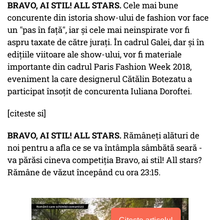
BRAVO, AI STIL! ALL STARS.
Cele mai bune
concurente din istoria show-ului de fashion vor face
un "pas în față", iar și cele mai neinspirate vor fi
aspru taxate de către jurați. În cadrul Galei, dar și în
edițiile viitoare ale show-ului, vor fi materiale
importante din cadrul Paris Fashion Week 2018,
eveniment la care designerul Cătălin Botezatu a
participat însoțit de concurenta Iuliana Doroftei.
[citeste si]
BRAVO, AI STIL! ALL STARS.
Rămâneți alături de
noi pentru a afla ce se va întâmpla sâmbătă seară -
va părăsi cineva competiția Bravo, ai stil! All stars?
Rămâne de văzut începând cu ora 23:15.