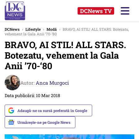
DCNews TV
DCNews
›
Lifestyle
›
Modă
›
BRAVO, AI STIL! ALL STARS. Botezatu,
vehement la Gala Anii ’70-‘80
BRAVO, AI STIL! ALL STARS.
Botezatu, vehement la Gala
Anii ’70-‘80
Autor:
Anca Murgoci
Data publicării: 10 Mar 2018
Adaugă-ne ca sursă preferată în Google
Urmărește-ne pe Google News