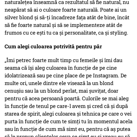
naturalețea înseamnă ca rezultatul să fie natural, nu
neapărat să ai o culoare foarte naturală. Poate ai un
silver blond și să-ți încadreze fața atât de bine, încât
să fie foarte natural și să se implementeze atât de
frumos cu ce ești tu ca și personalitate, ca și styling.
Cum alegi culoarea potrivită pentru păr
„Îmi petrec foarte mult timp cu femeile și îmi dau
seama că își aleg culoarea în funcție de pe cine
idolatrizează sau pe cine place de pe Instagram. De
multe ori, unele dintre ele visează la un blond
cenușiu sau la un blond perlat, mai șuvițat, doar
pentru că acea persoană poartă. Culorile se mai aleg
în funcție de tenul pe care-l avem și cred că și după
starea de spirit, alegi culoarea și tehnica pe care o vei
purta în funcție de cum te simți tu în momentul acela
sau în funcție de cum mă simt eu, pentru că aș putea
să le propun clientelor ceva ce simt eu și vreau eu să