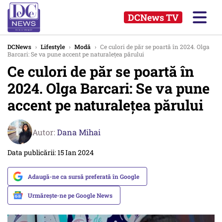
DCNews TV
DCNews
›
Lifestyle
›
Modă
›
Ce culori de păr se poartă în 2024. Olga
Barcari: Se va pune accent pe naturalețea părului
Ce culori de păr se poartă în
2024. Olga Barcari: Se va pune
accent pe naturalețea părului
Autor:
Dana Mihai
Data publicării: 15 Ian 2024
Adaugă-ne ca sursă preferată în Google
Urmărește-ne pe Google News