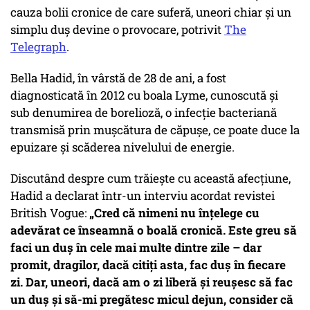
cauza bolii cronice de care suferă, uneori chiar și un
simplu duș devine o provocare, potrivit
The
Telegraph
.
Bella Hadid, în vârstă de 28 de ani, a fost
diagnosticată în 2012 cu boala Lyme, cunoscută și
sub denumirea de borelioză, o infecție bacteriană
transmisă prin mușcătura de căpușe, ce poate duce la
epuizare și scăderea nivelului de energie.
Discutând despre cum trăiește cu această afecțiune,
Hadid a declarat într-un interviu acordat revistei
British Vogue:
„Cred că nimeni nu înțelege cu
adevărat ce înseamnă o boală cronică. Este greu să
faci un duș în cele mai multe dintre zile – dar
promit, dragilor, dacă citiți asta, fac duș în fiecare
zi. Dar, uneori, dacă am o zi liberă și reușesc să fac
un duș și să-mi pregătesc micul dejun, consider că