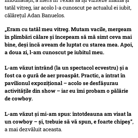
tatăl vitreg, iar acolo l-a cunoscut pe actualul ei iubit,
călărețul Adan Banuelos.
„Eram cu tatăl meu vitreg. Mutam vacile, mergeam
în plimbări călare și începeam să mă simt ceva mai
bine, deși încă aveam de luptat cu starea mea. Apoi,
a doua zi, l-am cunoscut pe iubitul meu.
L-am văzut intrând (la un spectacol ecvestru) și a
fost ca o gură de aer proaspăt. Practic, a intrat în
pavilionul expozițional – acolo se desfășurau
activitățile din show – iar eu îmi probam o pălărie
de cowboy.
L-am văzut și mi-am spus: întotdeauna am visat la
un cowboy – și, trebuie să vă spun, e foarte chipeș”
,
a mai dezvăluit aceasta.