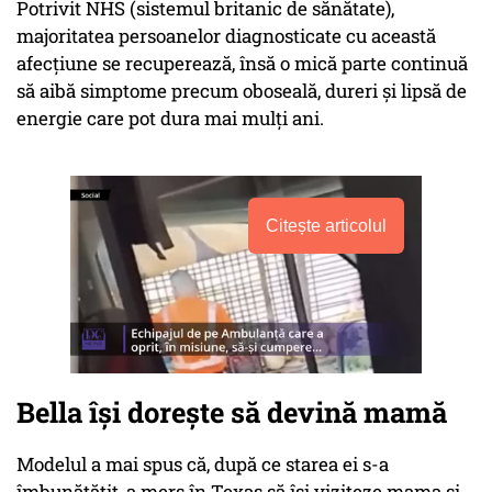
Potrivit NHS (sistemul britanic de sănătate),
majoritatea persoanelor diagnosticate cu această
afecțiune se recuperează, însă o mică parte continuă
să aibă simptome precum oboseală, dureri și lipsă de
energie care pot dura mai mulți ani.
Citește articolul
Bella își dorește să devină mamă
Modelul a mai spus că, după ce starea ei s-a
îmbunătățit, a mers în Texas să își viziteze mama și