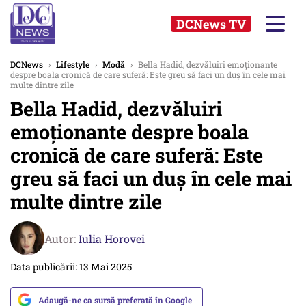
DCNews TV
DCNews
›
Lifestyle
›
Modă
›
Bella Hadid, dezvăluiri emoționante
despre boala cronică de care suferă: Este greu să faci un duș în cele mai
multe dintre zile
Bella Hadid, dezvăluiri
emoționante despre boala
cronică de care suferă: Este
greu să faci un duș în cele mai
multe dintre zile
Autor:
Iulia Horovei
Data publicării: 13 Mai 2025
Adaugă-ne ca sursă preferată în Google