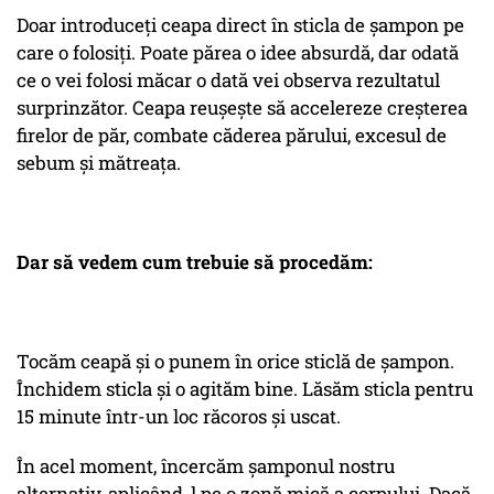
Doar introduceți ceapa direct în sticla de șampon pe
care o folosiți. Poate părea o idee absurdă, dar odată
ce o vei folosi măcar o dată vei observa rezultatul
surprinzător. Ceapa reușește să accelereze creșterea
firelor de păr, combate căderea părului, excesul de
sebum și mătreața.
Dar să vedem cum trebuie să procedăm:
Tocăm ceapă și o punem în orice sticlă de șampon.
Închidem sticla și o agităm bine. Lăsăm sticla pentru
15 minute într-un loc răcoros și uscat.
În acel moment, încercăm șamponul nostru
alternativ, aplicând-l pe o zonă mică a corpului. Dacă