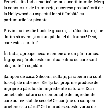
Femeile din India exotică ne-au cucerit inimile. Merg
la concursuri de frumusețe, cuceresc producătorii de
la Hollywood cu aspectul lor și îi îmbătă cu
parfumurile lor picante.
Privim cu invidie buclele groase și strălucitoare și ne
dorim să avem și noi un păr la fel de frumos! Deci,
care este secretul?
În India, aproape fiecare femeie are un păr frumos.
Îngrijirea părului este un ritual zilnic cu care sunt
obișnuite în copilărie.
Șampon de casă. Siliconii, sulfații, parabenii nu sunt
folosiți de indience. Ele își fac propriile produse de
îngrijire a părului din ingrediente naturale. Doar
beneficiile naturii și o combinație de ingrediente
care au rezistat de secole! Ce conține un șampon
prietenos cu părul? Cel mai adesea, este vorba de