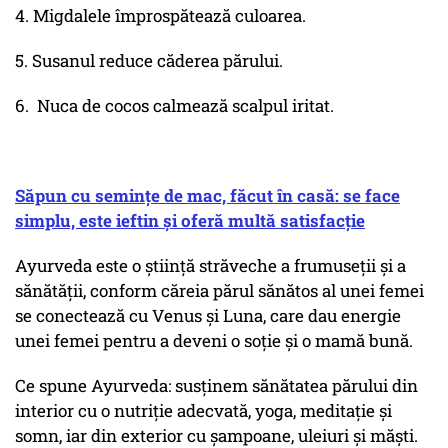
4. Migdalele împrospătează culoarea.
5. Susanul reduce căderea părului.
6. Nuca de cocos calmează scalpul iritat.
Săpun cu semințe de mac, făcut în casă: se face
simplu, este ieftin și oferă multă satisfacție
Ayurveda este o știință străveche a frumuseții și a
sănătății, conform căreia părul sănătos al unei femei
se conectează cu Venus și Luna, care dau energie
unei femei pentru a deveni o soție și o mamă bună.
Ce spune Ayurveda: susținem sănătatea părului din
interior cu o nutriție adecvată, yoga, meditație și
somn, iar din exterior cu șampoane, uleiuri și măști.