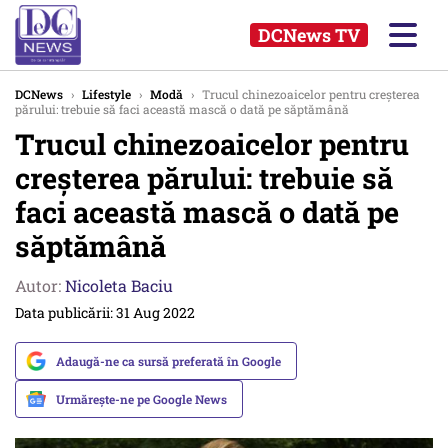
DCNews TV
DCNews
›
Lifestyle
›
Modă
›
Trucul chinezoaicelor pentru creșterea
părului: trebuie să faci această mască o dată pe săptămână
Trucul chinezoaicelor pentru
creșterea părului: trebuie să
faci această mască o dată pe
săptămână
Autor:
Nicoleta Baciu
Data publicării: 31 Aug 2022
Adaugă-ne ca sursă preferată în Google
Urmărește-ne pe Google News