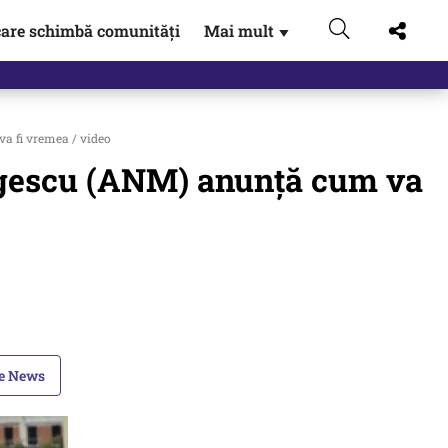
are schimbă comunități
Mai mult
▼
a fi vremea / video
rgescu (ANM) anunță cum va
le News