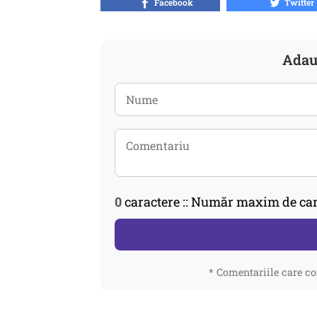
Facebook
Twitter
Adau
0
caractere :: Număr maxim de car
* Comentariile care co