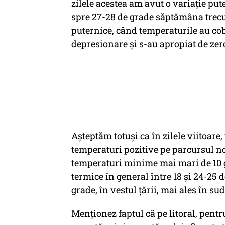
zilele acestea am avut o variație put
spre 27-28 de grade săptămâna trecu
puternice, când temperaturile au cob
depresionare și s-au apropiat de zer
Așteptăm totuși ca în zilele viitoare
temperaturi pozitive pe parcursul no
temperaturi minime mai mari de 10 gr
termice în general între 18 și 24-25 d
grade, în vestul țării, mai ales în su
Menționez faptul că pe litoral, pent