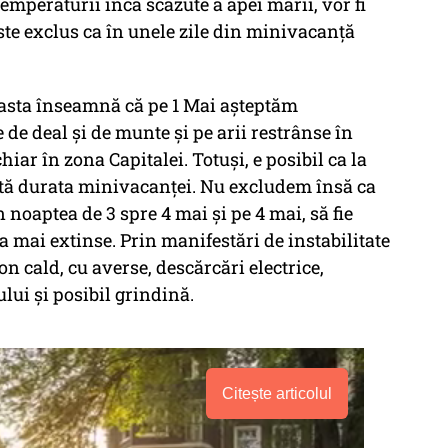
emperaturii încă scăzute a apei mării, vor fi
este exclus ca în unele zile din minivacanță
 asta înseamnă că pe 1 Mai așteptăm
 de deal și de munte și pe arii restrânse în
chiar în zona Capitalei. Totuși, e posibil ca la
ată durata minivacanței. Nu excludem însă ca
 noaptea de 3 spre 4 mai și pe 4 mai, să fie
a mai extinse. Prin manifestări de instabilitate
n cald, cu averse, descărcări electrice,
ului și posibil grindină.
Citește articolul