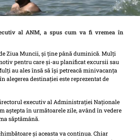
executiv al ANM, a spus cum va fi vremea în
de Ziua Muncii, și ține până duminică. Mulți
 motiv pentru care și-au planificat excursii sau
Mulți au ales însă să își petreacă minivacanța
în alegerea destinației este reprezentat de
directorul executiv al Administrației Naționale
em aștepta în următoarele zile, având în vedere
tima săptămână.
himbătoare și aceasta va continua. Chiar