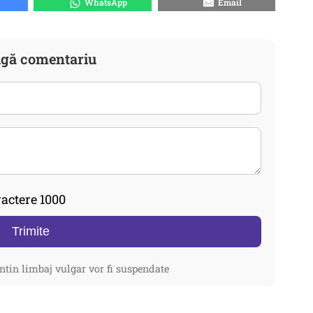
WhatsApp
Email
gă comentariu
actere 1000
Trimite
ntin limbaj vulgar vor fi suspendate