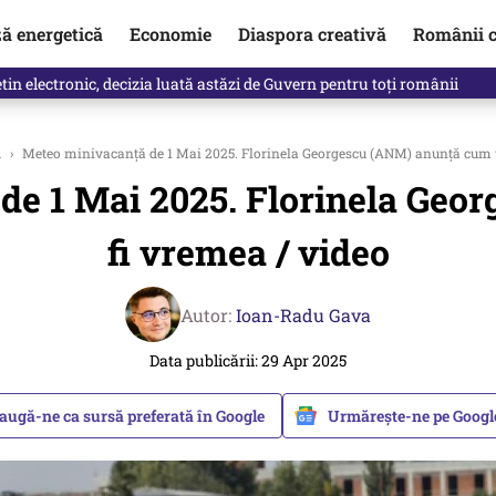
ză energetică
Economie
Diaspora creativă
Românii c
in electronic, decizia luată astăzi de Guvern pentru toți românii
a
›
Meteo minivacanță de 1 Mai 2025. Florinela Georgescu (ANM) anunță cum v
de 1 Mai 2025. Florinela Geo
fi vremea / video
Autor:
Ioan-Radu Gava
Data publicării: 29 Apr 2025
augă-ne ca sursă preferată în Google
Urmărește-ne pe Goog