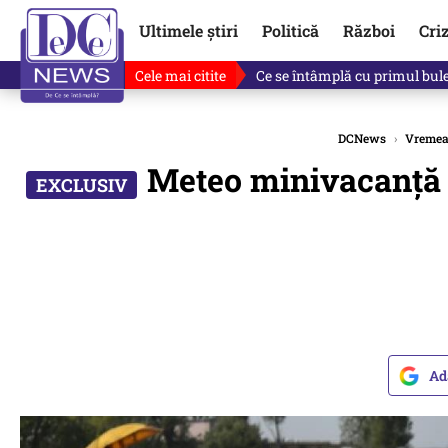
Ultimele știri
Politică
Război
Cri
Cele mai citite
Ce se întâmplă cu primul bulet
DCNews
›
Vreme
Meteo minivacanță 
Ad