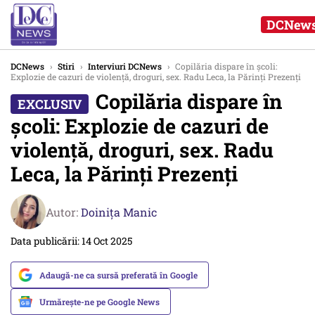
DCNews
DCNews
›
Stiri
›
Interviuri DCNews
›
Copilăria dispare în școli:
Explozie de cazuri de violență, droguri, sex. Radu Leca, la Părinți Prezenți
Copilăria dispare în
școli: Explozie de cazuri de
violență, droguri, sex. Radu
Leca, la Părinți Prezenți
Autor:
Doinița Manic
Data publicării: 14 Oct 2025
Adaugă-ne ca sursă preferată în Google
Urmărește-ne pe Google News