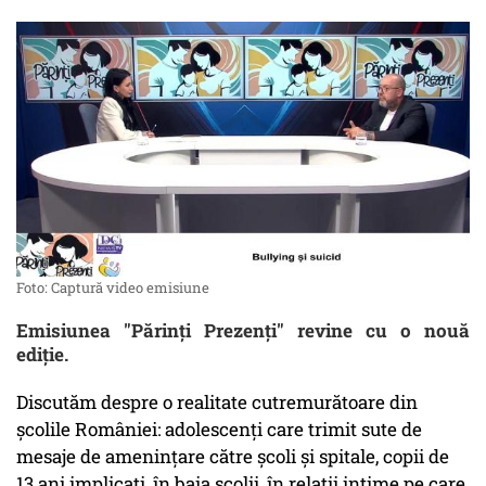
Foto: Captură video emisiune
Emisiunea "Părinți Prezenți" revine cu o nouă
ediție.
Discutăm despre o realitate cutremurătoare din
școlile României: adolescenți care trimit sute de
mesaje de amenințare către școli și spitale, copii de
13 ani implicați, în baia școlii, în relații intime pe care