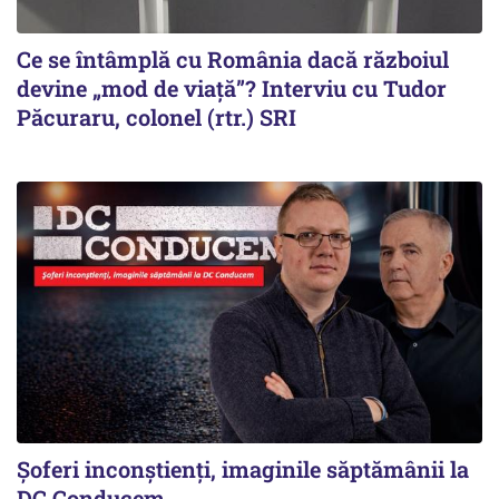
Ce se întâmplă cu România dacă războiul
devine „mod de viață”? Interviu cu Tudor
Păcuraru, colonel (rtr.) SRI
Şoferi inconştienţi, imaginile săptămânii la
DC Conducem