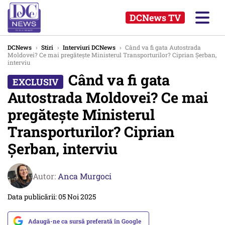
DCNews TV
DCNews
›
Stiri
›
Interviuri DCNews
›
Când va fi gata Autostrada
Moldovei? Ce mai pregătește Ministerul Transporturilor? Ciprian Șerban,
interviu
Când va fi gata
Autostrada Moldovei? Ce mai
pregătește Ministerul
Transporturilor? Ciprian
Șerban, interviu
Autor:
Anca Murgoci
Data publicării: 05 Noi 2025
Adaugă-ne ca sursă preferată în Google