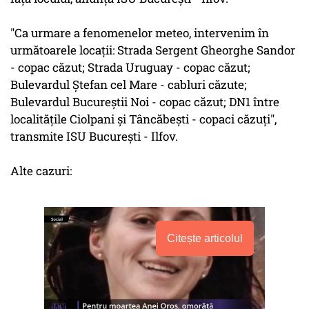
"Ca urmare a fenomenelor meteo, intervenim în
următoarele locaţii: Strada Sergent Gheorghe Sandor
- copac căzut; Strada Uruguay - copac căzut;
Bulevardul Ştefan cel Mare - cabluri căzute;
Bulevardul Bucureştii Noi - copac căzut; DN1 între
localităţile Ciolpani şi Tâncăbeşti - copaci căzuţi",
transmite ISU Bucureşti - Ilfov.
Alte cazuri:
Citește articolul