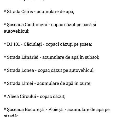
* Strada Osiris - acumulare de apă;
* Şoseaua Cioflinceni - copac căzut pe casă şi
autovehicul;
* DJ 101 - Căciulaţi - copaci căzuţi pe şosea;
* Strada Lânăriei - acumulare de apă în subsol;
* Strada Lonea - copac căzut pe autovehicul;
* Strada Liniei - acumulare de apă în curte;
* Aleea Circului - copac căzut;
* Şoseaua Bucureşti - Ploieşti - acumulare de apă pe
stradă;