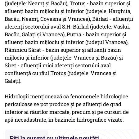
(judeţele: Neamţ şi Bacău), Trotuş - bazin superior şi
afluenţi bazin mijlociu şi inferior (judeţele: Harghita,
Bacău, Neamţ, Covasna şi Vrancea), Bârlad - afluenţii
aferenţi sectorului aval S.H. Bârlad (judeţele: Vaslui,
Bacău, Galaţi şi Vrancea), Putna - bazin superior şi
afluenţi bazin mijlociu şi inferior (judeţul Vrancea),
Râmnicu Sărat - bazin superior şi afluenţi bazin
mijlociu şi inferior (judeţele: Vrancea şi Buzău) şi
Siret - afluenţii mici aferenţi sectorului aval
confluenţă cu râul Trotuş (judeţele: Vrancea şi
Galaţi).
Hidrologii menţionează că fenomenele hidrologice
periculoase se pot produce şi pe afluenţi de grad
inferior ai râurilor marcate, precum şi pe cursuri de
apă necadastrate, în bazinele hidrografice vizate.
Fiți la curent cu ultimele noutăți.