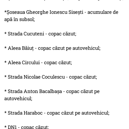
*Şoseaua Gheorghe Ionescu Siseşti - acumulare de
apă în subsol;
* Strada Cucuteni - copac căzut;
* Aleea Băiuţ - copac căzut pe autovehicul;
* Aleea Circului - copac căzut;
* Strada Nicolae Coculescu - copac căzut;
* Strada Anton Bacalbaşa - copac căzut pe
autovehicul;
* Strada Haraboc - copac căzut pe autovehicul;
* DN1 - copac căzut;