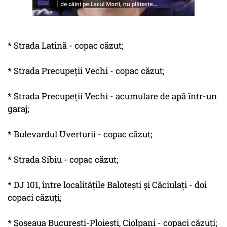
* Strada Latină - copac căzut;
* Strada Precupeţii Vechi - copac căzut;
* Strada Precupeţii Vechi - acumulare de apă într-un
garaj;
* Bulevardul Uverturii - copac căzut;
* Strada Sibiu - copac căzut;
* DJ 101, între localităţile Baloteşti şi Căciulaţi - doi
copaci căzuţi;
* Şoseaua Bucureşti-Ploieşti, Ciolpani - copaci căzuţi;