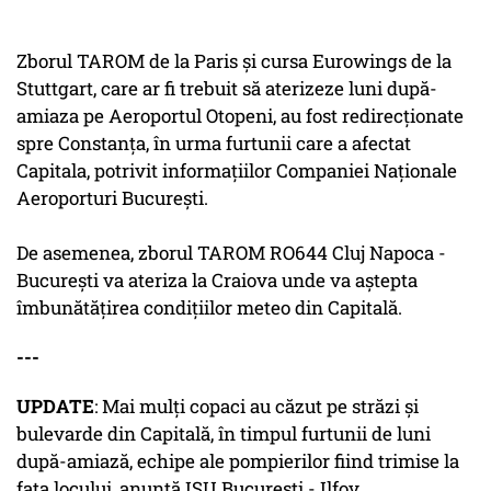
Zborul TAROM de la Paris şi cursa Eurowings de la
Stuttgart, care ar fi trebuit să aterizeze luni după-
amiaza pe Aeroportul Otopeni, au fost redirecţionate
spre Constanţa, în urma furtunii care a afectat
Capitala, potrivit informaţiilor Companiei Naţionale
Aeroporturi Bucureşti.
De asemenea, zborul TAROM RO644 Cluj Napoca -
Bucureşti va ateriza la Craiova unde va aştepta
îmbunătăţirea condiţiilor meteo din Capitală.
---
UPDATE
: Mai mulţi copaci au căzut pe străzi şi
bulevarde din Capitală, în timpul furtunii de luni
după-amiază, echipe ale pompierilor fiind trimise la
faţa locului, anunţă ISU Bucureşti - Ilfov.