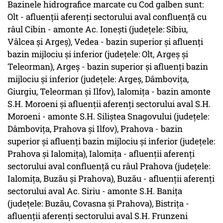
Bazinele hidrografice marcate cu Cod galben sunt:
Olt - afluenţii aferenţi sectorului aval confluenţă cu
râul Cibin - amonte Ac. Ioneşti (judeţele: Sibiu,
Vâlcea şi Argeş), Vedea - bazin superior şi afluenţi
bazin mijlociu şi inferior (judeţele: Olt, Argeş şi
Teleorman), Argeş - bazin superior şi afluenţi bazin
mijlociu şi inferior (judeţele: Argeş, Dâmboviţa,
Giurgiu, Teleorman şi Ilfov), Ialomiţa - bazin amonte
S.H. Moroeni şi afluenţii aferenţi sectorului aval S.H.
Moroeni - amonte S.H. Siliştea Snagovului (judeţele:
Dâmboviţa, Prahova şi Ilfov), Prahova - bazin
superior şi afluenţi bazin mijlociu şi inferior (judeţele:
Prahova şi Ialomiţa), Ialomiţa - afluenţii aferenţi
sectorului aval confluenţă cu râul Prahova (judeţele:
Ialomiţa, Buzău şi Prahova), Buzău - afluenţii aferenţi
sectorului aval Ac. Siriu - amonte S.H. Baniţa
(judeţele: Buzău, Covasna şi Prahova), Bistriţa -
afluenţii aferenţi sectorului aval S.H. Frunzeni