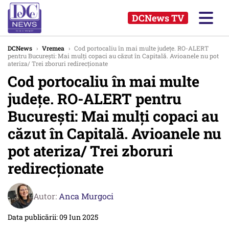
DCNews TV
DCNews
›
Vremea
›
Cod portocaliu în mai multe județe. RO-ALERT
pentru București: Mai mulți copaci au căzut în Capitală. Avioanele nu pot
ateriza/ Trei zboruri redirecționate
Cod portocaliu în mai multe
județe. RO-ALERT pentru
București: Mai mulți copaci au
căzut în Capitală. Avioanele nu
pot ateriza/ Trei zboruri
redirecționate
Autor:
Anca Murgoci
Data publicării: 09 Iun 2025