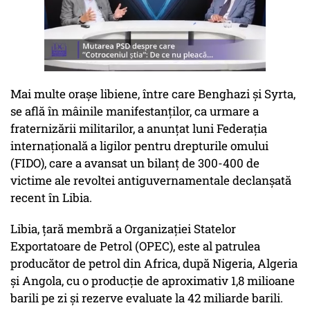
Mai multe oraşe libiene, între care Benghazi şi Syrta,
se află în mâinile manifestanţilor, ca urmare a
fraternizării militarilor, a anunţat luni Federaţia
internaţională a ligilor pentru drepturile omului
(FIDO), care a avansat un bilanţ de 300-400 de
victime ale revoltei antiguvernamentale declanşată
recent în Libia.
Libia, ţară membră a Organizaţiei Statelor
Exportatoare de Petrol (OPEC), este al patrulea
producător de petrol din Africa, după Nigeria, Algeria
şi Angola, cu o producţie de aproximativ 1,8 milioane
barili pe zi şi rezerve evaluate la 42 miliarde barili.