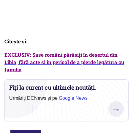
Citeşte şi:
EXCLUSIV: Şase români părăsiţi în deşertul din
Libia, fără acte şi în pericol de a pierde legătura cu
familia
Fiți la curent cu ultimele noutăți.
Urmăriți DCNews și pe
Google News
→