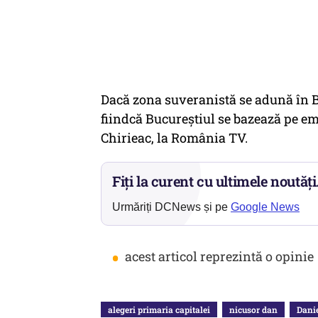
Dacă zona suveranistă se adună în B
fiindcă Bucureștiul se bazează pe em
Chirieac, la România TV.
Fiți la curent cu ultimele noutăți
Urmăriți DCNews și pe
Google News
•
acest articol reprezintă o opinie
alegeri primaria capitalei
nicusor dan
Danie