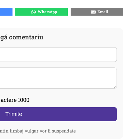
WhatsApp
Email
gă comentariu
actere 1000
Trimite
ntin limbaj vulgar vor fi suspendate