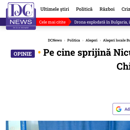
Ultimele știri
Politică
Război
Cri
Cele mai citite
Drona explodată în Bulgaria, 
DCNews
›
Politica
›
Alegeri
›
Alegeri locale B
•
Pe cine sprijină Nic
Chi
Ad