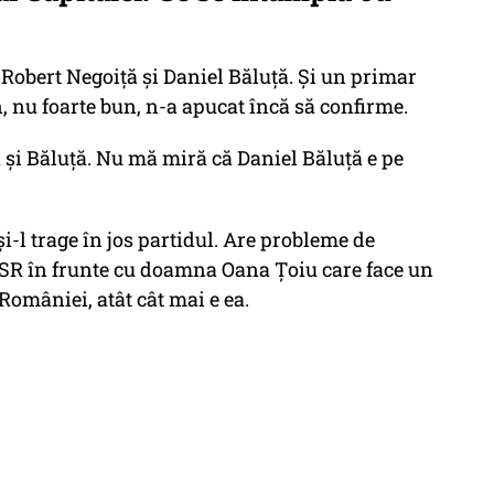
 Robert Negoiță și Daniel Băluță. Și un primar
, nu foarte bun, n-a apucat încă să confirme.
 și Băluță. Nu mă miră că Daniel Băluță e pe
l trage în jos partidul. Are probleme de
 USR în frunte cu doamna Oana Țoiu care face un
României, atât cât mai e ea.