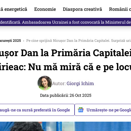
ză energetică
Economie
Diaspora creativă
Românii c
identificată. Ambasadoarea Ucrainei a fost convocată la Ministerul de
ucurești 2025
›
Pe cine sprijină Nicușor Dan la Primăria Capitalei. Surpriză uria
ușor Dan la Primăria Capitalei
rieac: Nu mă miră că e pe loc
Autor:
Giorgi Ichim
Data publicării: 26 Oct 2025
augă-ne ca sursă preferată în Google
Urmărește-ne pe Goog