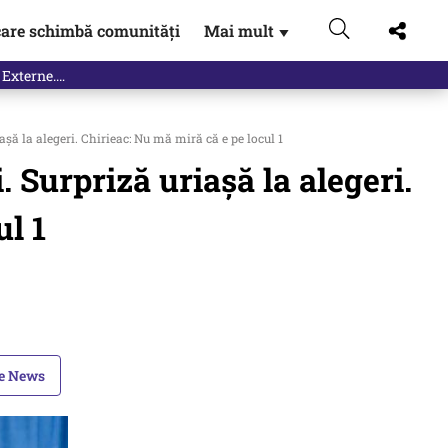
are schimbă comunități
Mai mult
▼
 Externe.…
șă la alegeri. Chirieac: Nu mă miră că e pe locul 1
. Surpriză uriașă la alegeri.
ul 1
le News