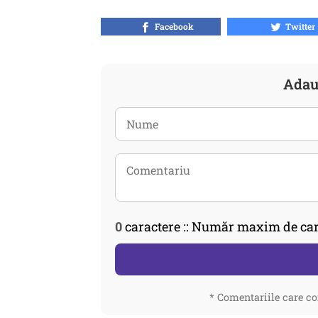
Facebook
Twitter
Adau
0
caractere :: Număr maxim de car
* Comentariile care co