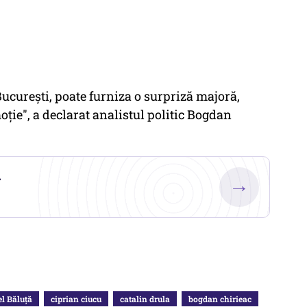
ucurești, poate furniza o surpriză majoră,
oție
", a declarat analistul politic Bogdan
.
→
l Băluță
ciprian ciucu
catalin drula
bogdan chirieac