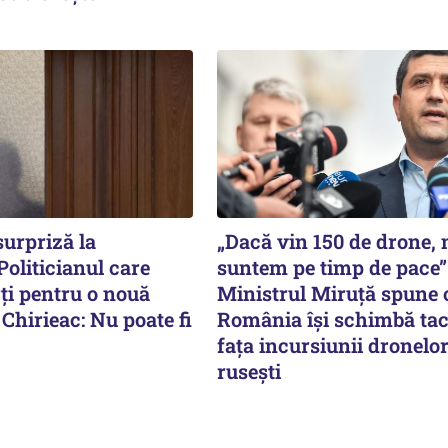
urpriză la
„Dacă vin 150 de drone,
Politicianul care
suntem pe timp de pace”
rți pentru o nouă
Ministrul Miruţă spune 
 Chirieac: Nu poate fi
România își schimbă tac
fața incursiunii dronelo
rusești