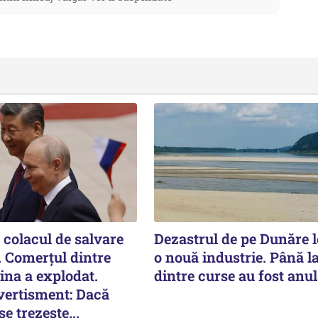
 colacul de salvare
Dezastrul de pe Dunăre 
n. Comerțul dintre
o nouă industrie. Până l
ina a explodat.
dintre curse au fost anul
avertisment: Dacă
e trezește...