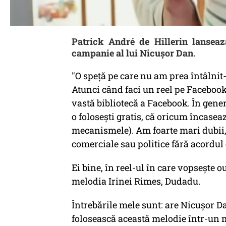
Patrick André de Hillerin lansează
campanie al lui Nicuşor Dan.
"O speță pe care nu am prea întâlnit
Atunci când faci un reel pe Facebook 
vastă bibliotecă a Facebook. În gener
o folosești gratis, că oricum încasea
mecanismele). Am foarte mari dubii, î
comerciale sau politice fără acordul 
Ei bine, în reel-ul în care vopsește 
melodia Irinei Rimes, Dudadu.
Întrebările mele sunt: are Nicușor D
folosească această melodie într-un m