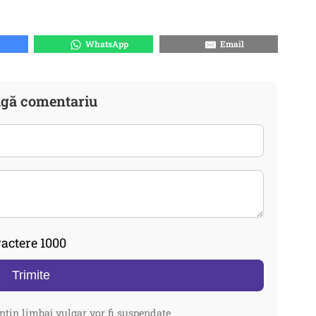
WhatsApp
Email
gă comentariu
actere 1000
Trimite
ntin limbaj vulgar vor fi suspendate