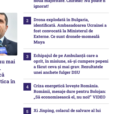
nouă majoritate. Chirieac: Nu poate fi
ignorat!
Drona explodată în Bulgaria,
identificată. Ambasadoarea Ucrainei a
fost convocată la Ministerul de
Externe. Ce sunt dronele-momeală
Maya
Echipajul de pe Ambulanță care a
 nu mai
oprit, în misiune, să-și cumpere pepeni
a făcut ceva și mai grav. Rezultatele
.
unei anchete fulger DSU
că
tica în
Criza energetică lovește România.
r
Românii, mesaje dure pentru Bolojan:
„Să economisească el, nu noi!” VIDEO
Xi Jinping, colacul de salvare al lui