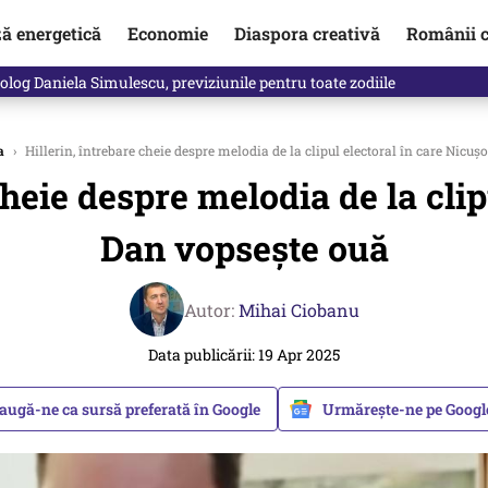
ză energetică
Economie
Diaspora creativă
Românii c
log Daniela Simulescu, previziunile pentru toate zodiile
a
›
Hillerin, întrebare cheie despre melodia de la clipul electoral în care Nicu
cheie despre melodia de la clip
Dan vopseşte ouă
Autor:
Mihai Ciobanu
Data publicării: 19 Apr 2025
augă-ne ca sursă preferată în Google
Urmărește-ne pe Goog