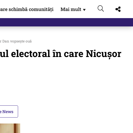
are schimbă comunități
Mai mult
▼
şor Dan vopseşte ouă
ul electoral în care Nicuşor
le News