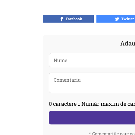
Facebook
Twitter
Adau
0
caractere :: Număr maxim de car
* Comentariile care co