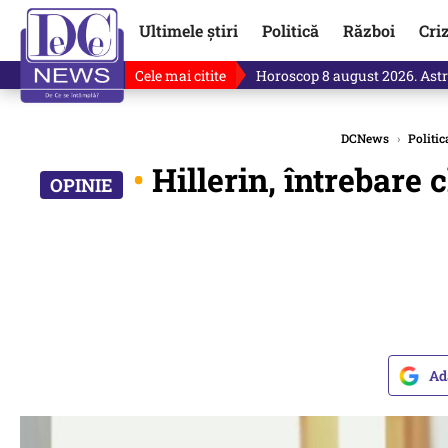
Ultimele știri
Politică
Război
Cri
Cele mai citite
Horoscop 8 august 2026. Astro
DCNews
›
Politic
•
Hillerin, întrebare 
Ad