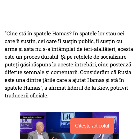
"Cine stă în spatele Hamas? În spatele lor stau cei
care îi susţin, cei care îi susţin public, îi susţin cu
arme şi asta nu s-a întâmplat de ieri-alaltăieri, acesta
este un proces durabil. Şi pe reţelele de socializare
puteţi găsi răspuns la aceste întrebări, cine postează
diferite semnale şi comentarii. Considerăm că Rusia
este una dintre ţările care a ajutat Hamas şi stă în
spatele Hamas", a afirmat liderul de la Kiev, potrivit
traducerii oficiale.
Citește articolul