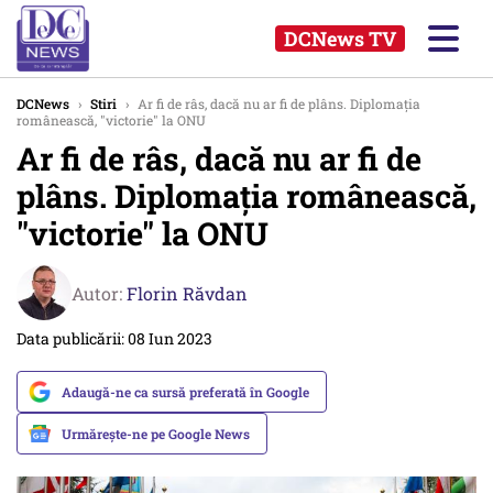
DCNews TV
DCNews
›
Stiri
›
Ar fi de râs, dacă nu ar fi de plâns. Diplomaţia
românească, "victorie" la ONU
Ar fi de râs, dacă nu ar fi de
plâns. Diplomaţia românească,
"victorie" la ONU
Autor:
Florin Răvdan
Data publicării: 08 Iun 2023
Adaugă-ne ca sursă preferată în Google
Urmărește-ne pe Google News