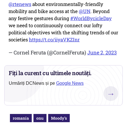
@rtenews
about environmentally-friendly
mobility and bike access at the
@UN
. Beyond
any festive gestures during
#WorldBycicleDay
we need to continuously connect our lofty
political objectives with the shifting trends of our
societies
https://t.co/iiyaVKZInr
— Cornel Feruta (@CornelFeruta)
June 2, 2023
Fiți la curent cu ultimele noutăți.
Urmăriți DCNews și pe
Google News
→
romania
onu
Moody’s