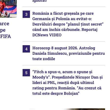
ignorat!
România a făcut greșeala pe care
Germania și Polonia au evitat-o:
oarce
Dezvăluiri despre ”planul ținut secret”
 pe
când am închis cărbunele. Reportaj
DCNews VIDEO
 FIFA
Horoscop 8 august 2026. Astrolog
Daniela Simulescu, previziunile pentru
toate zodiile
”Fitch a spus-o, acum o spune și
Moody’s”. Președintele Nicușor Dan și
lideri ai PNL, reacții după ultimul
rating pentru România. ”Au crezut că
totul este despre Bolojan”