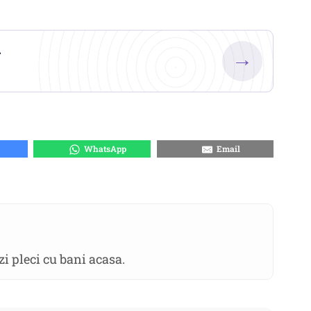
.
→
WhatsApp
Email
zi pleci cu bani acasa.