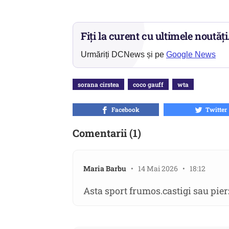
Fiți la curent cu ultimele noutăți
Urmăriți DCNews și pe
Google News
sorana cirstea
coco gauff
wta
Facebook
Twitter
Comentarii (1)
Maria Barbu
• 14 Mai 2026 • 18:12
Asta sport frumos.castigi sau pier