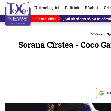
Ultimele știri
Politică
Război
Cri
Cele mai citite
Revine în scenă o propunere 
DCNews
›
Sp
Sorana Cîrstea - Coco Ga
Ad