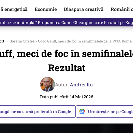
ză energetică
Economie
Diaspora creativă
Românii c
de premier. Cine ar putea conduce Guvernul din septembrie
ort
›
Sorana Cîrstea - Coco Gauff, meci de foc în semifinalele de la WTA Roma 
uff, meci de foc în semifinal
Rezultat
Autor:
Andrei Itu
Data publicării: 14 Mai 2026
augă-ne ca sursă preferată în Google
Urmărește-ne pe Goog