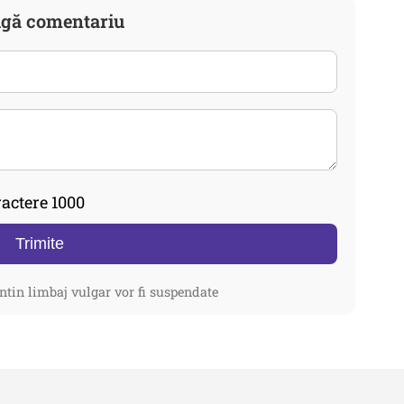
gă comentariu
actere 1000
Trimite
ntin limbaj vulgar vor fi suspendate