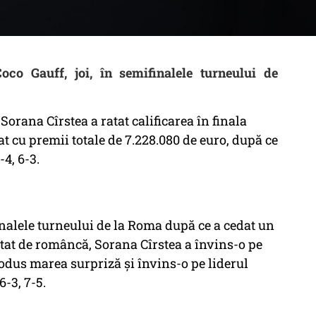
oco Gauff, joi, în semifinalele turneului de
orana Cîrstea a ratat calificarea în finala
t cu premii totale de 7.228.080 de euro, după ce
-4, 6-3.
finalele turneului de la Roma după ce a cedat un
utat de româncă, Sorana Cîrstea a învins-o pe
produs marea surpriză și învins-o pe liderul
-3, 7-5.