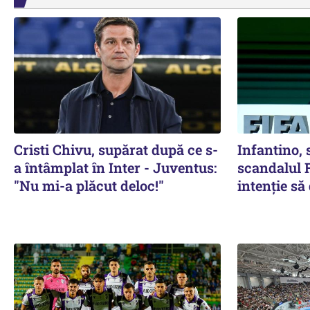
Cristi Chivu, supărat după ce s-
Infantino,
a întâmplat în Inter - Juventus:
scandalul F
"Nu mi-a plăcut deloc!"
intenție s