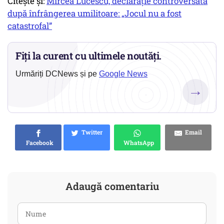
Citește și:
Mircea Lucescu, declarație controversată
după înfrângerea umilitoare: „Jocul nu a fost
catastrofal”
Fiți la curent cu ultimele noutăți.
Urmăriți DCNews și pe
Google News
→
Twitter
Email
Facebook
WhatsApp
Adaugă comentariu