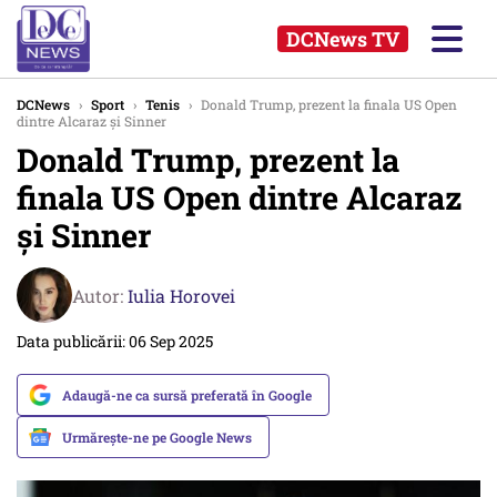
DCNews TV
DCNews
›
Sport
›
Tenis
›
Donald Trump, prezent la finala US Open
dintre Alcaraz și Sinner
Donald Trump, prezent la
finala US Open dintre Alcaraz
și Sinner
Autor:
Iulia Horovei
Data publicării: 06 Sep 2025
Adaugă-ne ca sursă preferată în Google
Urmărește-ne pe Google News