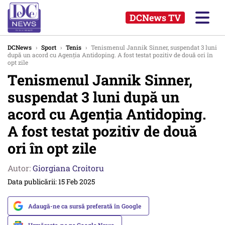
DCNews TV
DCNews
›
Sport
›
Tenis
›
Tenismenul Jannik Sinner, suspendat 3 luni
după un acord cu Agenţia Antidoping. A fost testat pozitiv de două ori în
opt zile
Tenismenul Jannik Sinner,
suspendat 3 luni după un
acord cu Agenţia Antidoping.
A fost testat pozitiv de două
ori în opt zile
Autor:
Giorgiana Croitoru
Data publicării: 15 Feb 2025
Adaugă-ne ca sursă preferată în Google