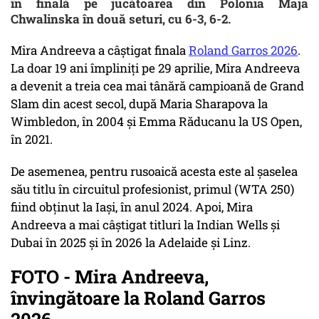
în finală pe jucătoarea din Polonia Maja
Chwalinska în două seturi, cu 6-3, 6-2.
Mira Andreeva a câștigat finala
Roland Garros 2026
.
La doar 19 ani împliniți pe 29 aprilie, Mira Andreeva
a devenit a treia cea mai tânără campioană de Grand
Slam din acest secol, după Maria Sharapova la
Wimbledon, în 2004 și Emma Răducanu la US Open,
în 2021.
De asemenea, pentru rusoaică acesta este al şaselea
său titlu în circuitul profesionist, primul (WTA 250)
fiind obţinut la Iaşi, în anul 2024. Apoi, Mira
Andreeva a mai câştigat titluri la Indian Wells şi
Dubai în 2025 şi în 2026 la Adelaide şi Linz.
FOTO - Mira Andreeva,
învingătoare la Roland Garros