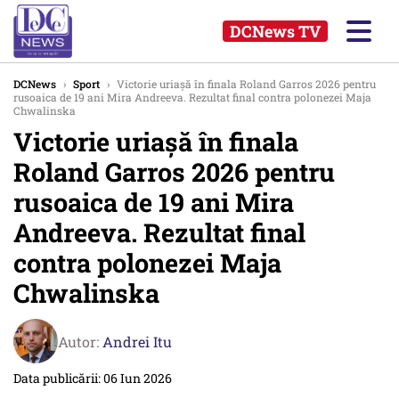
DCNews TV
DCNews
›
Sport
›
Victorie uriașă în finala Roland Garros 2026 pentru
rusoaica de 19 ani Mira Andreeva. Rezultat final contra polonezei Maja
Chwalinska
Victorie uriașă în finala
Roland Garros 2026 pentru
rusoaica de 19 ani Mira
Andreeva. Rezultat final
contra polonezei Maja
Chwalinska
Autor:
Andrei Itu
Data publicării: 06 Iun 2026