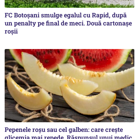
FC Botoşani smulge egalul cu Rapid, după
un penalty pe final de meci. Două cartonaşe
roşii
Pepenele roșu sau cel galben: care crește
glicemia mai repede. Răspunsul unui medic