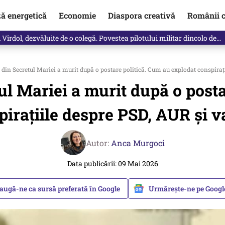
ză energetică
Economie
Diaspora creativă
Românii c
vărat ce se întâmplă!“ Propunerea Oanei Gheorghiu care l-a uluit pe Eu
 din Secretul Mariei a murit după o postare politică. Cum au explodat conspiraț
tul Mariei a murit după o post
pirațiile despre PSD, AUR și v
Autor:
Anca Murgoci
Data publicării: 09 Mai 2026
augă-ne ca sursă preferată în Google
Urmărește-ne pe Goog