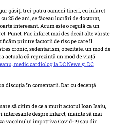
gur găsiți trei-patru oameni tineri, cu infarct
cu 25 de ani, se făceau lucrări de doctorat,
foarte interesant. Acum este o regulă ca un
rct. Punct. Fac infarct mai des decât alte vârste.
ificăm printre factorii de risc pe care îl
stres cronic, sedentarism, obezitate, un mod de
ra actuală că reprezintă un mod de viață
reanu, medic cardiolog la DC News și DC
ua discuția în comentarii. Dar cu decență
re să citim de ce a murit actorul Ioan Isaiu,
 interesante despre infarct, înainte să mai
za vaccinului împotriva Covid-19 sau din