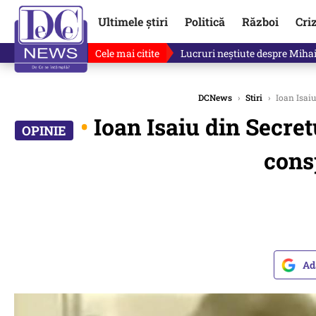
Ultimele știri
Politică
Război
Cri
Cele mai citite
„Mă uit și sper să nu fie ade
DCNews
›
Stiri
›
Ioan Isaiu
•
Ioan Isaiu din Secre
cons
Ad