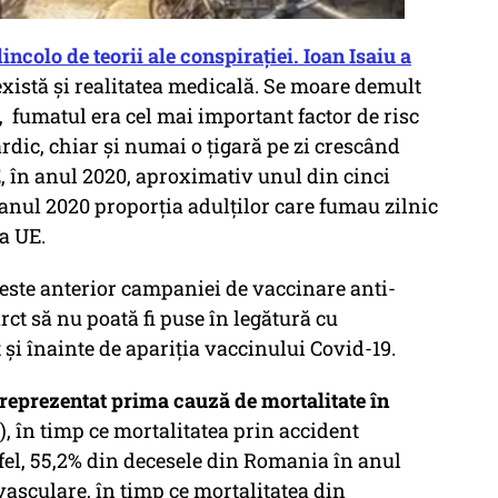
ncolo de teorii ale conspirației. Ioan Isaiu a
există și realitatea medicală. Se moare demult
u, fumatul era cel mai important factor de risc
dic, chiar și numai o țigară pe zi crescând
UE, în anul 2020, aproximativ unul din cinci
 anul 2020 proporția adulților care fumau zilnic
a UE.
este anterior campaniei de vaccinare anti-
rct să nu poată fi puse în legătură cu
 și înainte de apariția vaccinului Covid-19.
 reprezentat prima cauză de mortalitate în
), în timp ce mortalitatea prin accident
tfel, 55,2% din decesele din Romania în anul
vasculare, în timp ce mortalitatea din