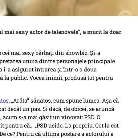
l mai sexy actor de telenovele”, a murit la doar
e cei mai sexy bărbați din showbiz. Și-a
rpretarea unuia dintre personajele principale
a i-a asigurat intrarea și într-o a doua
 la public: Vocea inimii, produsă tot pentru
ătos
. „Arăta” sănătos, cum spune lumea. Așa că
fost decât un pas. Și dacă, de obicei, se aruncă
, acum s-a mai găsit un vinovat: PSD. O
it pentru că... „PSD ucide. La propriu. Cot la cot
De ce? Pentru că ultima postare a actorului a