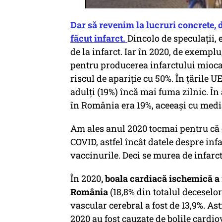
Dar să revenim la lucruri concrete, di
făcut infarct.
Dincolo de speculații, 
de la infarct. Iar în 2020, de exempl
pentru producerea infarctului miocar
riscul de apariție cu 50%. În țările 
adulți (19%) încă mai fuma zilnic. În
în România era 19%, aceeași cu medi
Am ales anul 2020 tocmai pentru că 
COVID, astfel încât datele despre infa
vaccinurile. Deci se murea de infarct
În 2020
, boala cardiacă ischemică a
România
(18,8% din totalul deceselor
vascular cerebral a fost de 13,9%. As
2020 au fost cauzate de bolile cardio