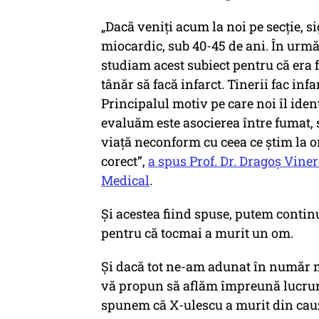
„Dacă veniți acum la noi pe secție, si
miocardic, sub 40-45 de ani. În urmă 
studiam acest subiect pentru că era 
tânăr să facă infarct. Tinerii fac infa
Principalul motiv pe care noi îl ident
evaluăm este asocierea între fumat, 
viață neconform cu ceea ce știm la o
corect”,
a spus Prof. Dr. Dragoș Vine
Medical
.
Și acestea fiind spuse, putem contin
pentru că tocmai a murit un om.
Și dacă tot ne-am adunat în număr ma
vă propun să aflăm împreună lucruri
spunem că X-ulescu a murit din cau