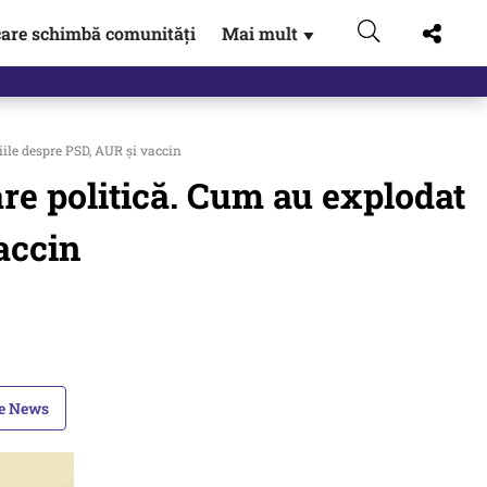
are schimbă comunități
Mai mult
▼
gen…
iile despre PSD, AUR și vaccin
are politică. Cum au explodat
accin
le News