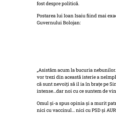
fost despre politică.
Postarea lui Ioan Isaiu fiind mai ex
Guvernului Bolojan:
„Asistăm acum la bucuria nebunilor.
vor trezi din această isterie a neîmp
că sunt nevoiți să il ia în brațe pe Si
intense...dar noi cu ce suntem de vin
Omul și-a spus opinia și a murit patr
nici cu vaccinul... nici cu PSD și AUR.