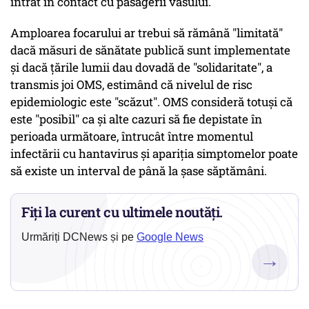
intrat în contact cu pasagerii vasului.
Amploarea focarului ar trebui să rămână "limitată"
dacă măsuri de sănătate publică sunt implementate
şi dacă ţările lumii dau dovadă de "solidaritate", a
transmis joi OMS, estimând că nivelul de risc
epidemiologic este "scăzut". OMS consideră totuşi că
este "posibil" ca şi alte cazuri să fie depistate în
perioada următoare, întrucât între momentul
infectării cu hantavirus şi apariţia simptomelor poate
să existe un interval de până la şase săptămâni.
Fiți la curent cu ultimele noutăți.
Urmăriți DCNews și pe
Google News
→