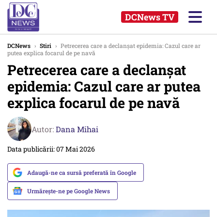
DCNews TV
DCNews
›
Stiri
›
Petrecerea care a declanșat epidemia: Cazul care ar
putea explica focarul de pe navă
Petrecerea care a declanșat
epidemia: Cazul care ar putea
explica focarul de pe navă
Autor:
Dana Mihai
Data publicării: 07 Mai 2026
Adaugă-ne ca sursă preferată în Google
Urmărește-ne pe Google News