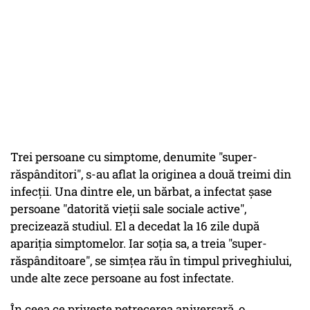
Trei persoane cu simptome, denumite "super-
răspânditori", s-au aflat la originea a două treimi din
infecţii. Una dintre ele, un bărbat, a infectat şase
persoane "datorită vieţii sale sociale active",
precizează studiul. El a decedat la 16 zile după
apariţia simptomelor. Iar soţia sa, a treia "super-
răspânditoare", se simţea rău în timpul priveghiului,
unde alte zece persoane au fost infectate.
În ceea ce priveşte petrecerea aniversară, o