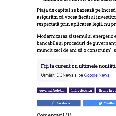
​Piața de capital se bazează pe încred
asigurăm că vocea fiecărui investitor
respectată prin aplicarea legii, nu p
​Modernizarea sistemului energetic es
bancabile și proceduri de guvernanț
muncit zeci de ani să o construim“,
Fiți la curent cu ultimele noutăți
Urmăriți DCNews și pe
Google News
guvernul bolojan
hidroelectrica
listare la b
Facebook
Twitter
Comentarii (1)