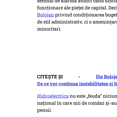
semnal de alarmă atunci când discur
funcționare ale pieței de capital. De
Bolojan
privind condiționarea buget
de stil administrativ, ci o amenințar
minoritari.
CITEȘTE ȘI -
Ilie Boloj
De ce vor continua instabilitatea și 
Hidroelectrica
nu este „feuda” niciun
național în care mii de români și-au 
pensii.