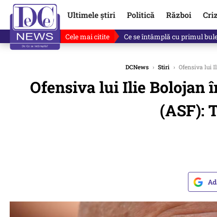
Ultimele știri
Politică
Război
Cri
Cele mai citite
Ce se întâmplă cu primul bulet
DCNews
›
Stiri
›
Ofensiva lui I
Ofensiva lui Ilie Bolojan
(ASF): 
Ad