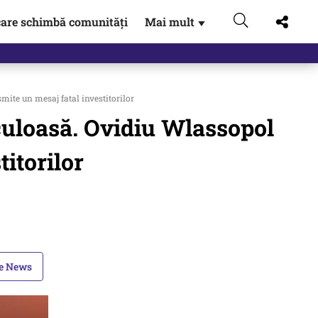
are schimbă comunități
Mai mult
▼
mite un mesaj fatal investitorilor
iculoasă. Ovidiu Wlassopol
itorilor
le News