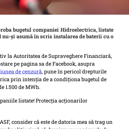
proba bugetul companiei Hidroelectrica, listate
l nu-și asumă în scris instalarea de baterii cu o
v la Autoritatea de Supraveghere Financiară,
ostare pe pagina sa de Facebook, asupra
țiunea de cenzură
, pune în pericol drepturile
rica prin intenția de a condiționa bugetul de
 de 1.500 de MWh.
aniile listate! Protecția acționarilor
 ASF, consider că este de datoria mea să trag un