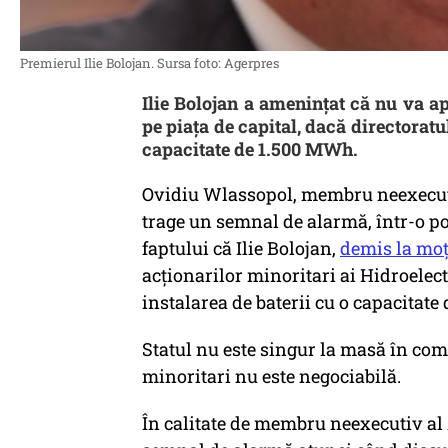
Premierul Ilie Bolojan. Sursa foto: Agerpres
Ilie Bolojan a amenințat că nu va a
pe piața de capital, dacă directoratu
capacitate de 1.500 MWh.
Ovidiu Wlassopol, membru neexecuti
trage un semnal de alarmă, într-o p
faptului că Ilie Bolojan,
demis la mo
acționarilor minoritari ai Hidroelect
instalarea de baterii cu o capacitate
Statul nu este singur la masă în comp
minoritari nu este negociabilă.
​În calitate de membru neexecutiv al