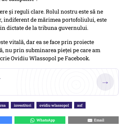
ere și reguli clare. Rolul nostru este să ne
, indiferent de mărimea portofoliului, este
rin dictate de la tribuna guvernului.
te vitală, dar ea se face prin proiecte
ă, nu prin subminarea pieței pe care am
 scrie Ovidiu Wlassopol pe Facebook.
.
→
ursa
investitori
ovidiu wlassopol
asf
WhatsApp
Email