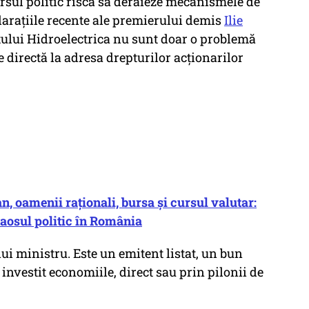
sul politic riscă să deraieze mecanismele de
clarațiile recente ale premierului demis
Ilie
ului Hidroelectrica nu sunt doar o problemă
e directă la adresa drepturilor acționarilor
an, oamenii raționali, bursa și cursul valutar:
haosul politic în România
ui ministru. Este un emitent listat, un bun
investit economiile, direct sau prin pilonii de