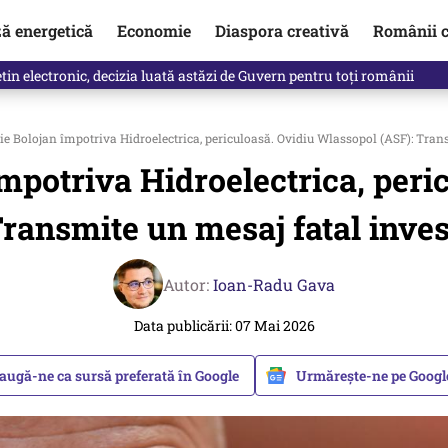
ză energetică
Economie
Diaspora creativă
Românii c
in electronic, decizia luată astăzi de Guvern pentru toți românii
lie Bolojan împotriva Hidroelectrica, periculoasă. Ovidiu Wlassopol (ASF): Trans
 împotriva Hidroelectrica, per
Transmite un mesaj fatal invest
Autor:
Ioan-Radu Gava
Data publicării: 07 Mai 2026
augă-ne ca sursă preferată în Google
Urmărește-ne pe Goog