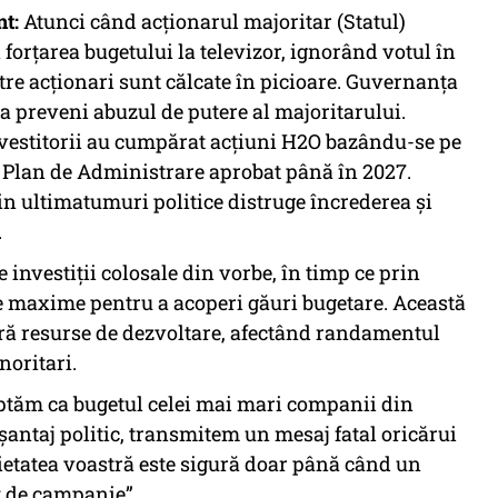
t:
Atunci când acționarul majoritar (Statul)
forțarea bugetului la televizor, ignorând votul în
tre acționari sunt călcate în picioare. Guvernanța
a preveni abuzul de putere al majoritarului.
 Investitorii au cumpărat acțiuni H2O bazându-se pe
 Plan de Administrare aprobat până în 2027.
in ultimatumuri politice distruge încrederea și
.
 investiții colosale din vorbe, în timp ce prin
e maxime pentru a acoperi găuri bugetare. Această
ră resurse de dezvoltare, afectând randamentul
noritari.
tăm ca bugetul celei mai mari companii din
antaj politic, transmitem un mesaj fatal oricărui
rietatea voastră este sigură doar până când un
t de campanie”.