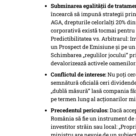
Subminarea egalității de tratamen
încearcă să impună strategii prin 
AGA, drepturile celorlalți 20% din
corporativă există tocmai pentru 
​Predictibilitatea vs. Arbitrarul:
un Prospect de Emisiune și pe un
Schimbarea „regulilor jocului” pr
devalorizează activele oamenilor
Conflictul de interese:
Nu poți cere
semnătură oficială ceri dividend
„dublă măsură” lasă compania fă
pe termen lung al acționarilor mi
Precedentul periculos:
Dacă accep
România să fie un instrument de ș
investitor străin sau local: „Prop
ministru are nevoie de un subiec