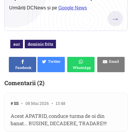
Urmăriți DCNews și pe
Google News
→
aur
dominic fritz
Twitter
Email
Facebook
WhatsApp
Comentarii (2)
# SS
• 08 Mai 2026 • 13:48
Acest APATRID, conduce turma de oi din
banat... RUSINE, DECADERE, TRADARE!!!