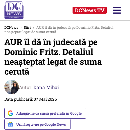
DCNews TV
DCNews
›
Stiri
›
AUR îl dă în judecată pe Dominic Fritz. Detaliul
neașteptat legat de suma cerută
AUR îl dă în judecată pe
Dominic Fritz. Detaliul
neașteptat legat de suma
cerută
Autor:
Dana Mihai
Data publicării: 07 Mai 2026
Adaugă-ne ca sursă preferată în Google
Urmărește-ne pe Google News