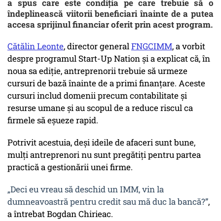
a spus care este condiția pe care trebuie să o
îndeplinească viitorii beneficiari înainte de a putea
accesa sprijinul financiar oferit prin acest program.
Cătălin Leonte
, director general
FNGCIMM
, a vorbit
despre programul Start-Up Nation și a explicat că, în
noua sa ediție, antreprenorii trebuie să urmeze
cursuri de bază înainte de a primi finanțare. Aceste
cursuri includ domenii precum contabilitate și
resurse umane și au scopul de a reduce riscul ca
firmele să eșueze rapid.
Potrivit acestuia, deși ideile de afaceri sunt bune,
mulți antreprenori nu sunt pregătiți pentru partea
practică a gestionării unei firme.
„Deci eu vreau să deschid un IMM, vin la
dumneavoastră pentru credit sau mă duc la bancă?”
,
a întrebat Bogdan Chirieac.