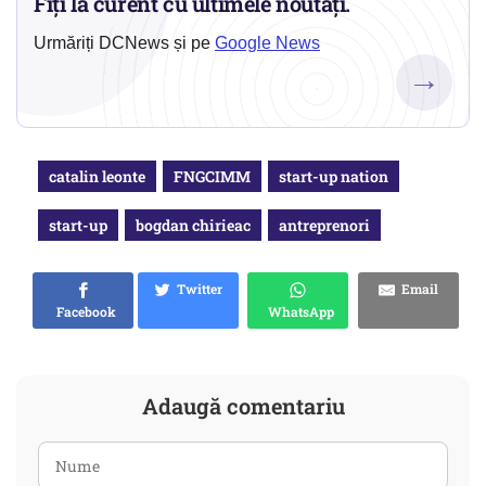
Fiți la curent cu ultimele noutăți.
Urmăriți DCNews și pe
Google News
→
catalin leonte
FNGCIMM
start-up nation
start-up
bogdan chirieac
antreprenori
Twitter
Email
Facebook
WhatsApp
Adaugă comentariu