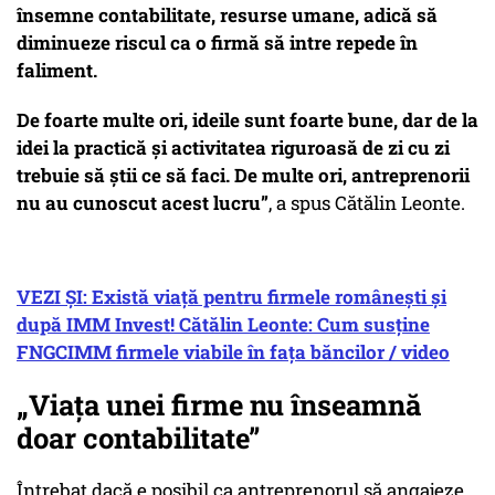
însemne contabilitate, resurse umane, adică să
diminueze riscul ca o firmă să intre repede în
faliment.
De foarte multe ori, ideile sunt foarte bune, dar de la
idei la practică și activitatea riguroasă de zi cu zi
trebuie să știi ce să faci. De multe ori, antreprenorii
nu au cunoscut acest lucru”
, a spus Cătălin Leonte.
VEZI ȘI: Există viață pentru firmele românești și
după IMM Invest! Cătălin Leonte: Cum susține
FNGCIMM firmele viabile în fața băncilor / video
„Viața unei firme nu înseamnă
doar contabilitate”
Întrebat dacă e posibil ca antreprenorul să angajeze