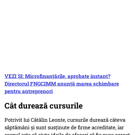
VEZI ȘI: Microfinanţările, aprobate instant?
Directorul FNGCIMM anunţă marea schimbare
pentru antreprenori
Cât durează cursurile
Potrivit lui Cătălin Leonte, cursurile durează câteva
săptămâni și sunt susținute de firme acreditate, iar
scopul este să ajute ideile de afaceri să fie puse corect