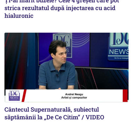
Ți-ai mărit buzele? Cele 4 greșeli care pot
strica rezultatul după injectarea cu acid
hialuronic
Cântecul Supernaturală, subiectul
săptămânii la „De Ce Citim” / VIDEO