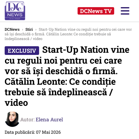
DCNews TV
DCNews
›
Stiri
›
Start-Up Nation vine cu reguli noi pentru cei care vor
să își deschidă o firmă. Cătălin Leonte: Ce condiție trebuie să
îndeplinească / video
Start-Up Nation vine
cu reguli noi pentru cei care
vor să își deschidă o firmă.
Cătălin Leonte: Ce condiție
trebuie să îndeplinească /
video
Autor:
Elena Aurel
Data publicării: 07 Mai 2026