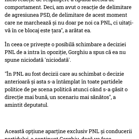
comportament. Deci, am avut o reacţie de delimitare
de agresiunea PSD, de delimitare de acest moment
care ne marchează şi nu doar pe noi ca PNL, ci uitaţi-
vă în ce blocaj este ţara", a arătat ea.
În ceea ce priveşte o posibilă schimbare a deciziei
PNL de a intra în opoziţie, Gorghiu a spus că ea nu
spune niciodată 'niciodată'.
"În PNL au fost decizii care au schimbat o decizie
anterioară şi asta s-a întâmplat în toate partidele
politice de pe scena politică atunci când s-a găsit o
direcţie mai bună, un scenariu mai sănătos", a
amintit deputatul.
Această opţiune aparţine exclusiv PNL şi conducerii
partidului, a continuat Gorghiu, dacă va face