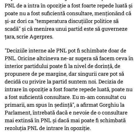
PNL de a intra în opoziţie a fost foarte repede luată şi
poate nu a fost suficientă consultare, menţionând că
şi-ar dori ca "temperatura discuţiilor politice să
scadă" şi că menirea unui partid este să guverneze
ţara, scrie Agerpres.
"Deciziile interne ale PNL pot fi schimbate doar de
PNL. Oricine altcineva ne-ar sugera să facem ceva în
interior partidului poate fi la nivel de dorinţă, de
propunere de pe margine, dar singurii care pot să
decidă cu privire la partid suntem noi. Decizia de
intrare în opoziţie a fost foarte repede luată, poate nu
a fost suficientă consultare. Eu m-am consultat cu
primarii, am spus în şedinţă", a afirmat Gorghiu la
Parlament, întrebată dacă e nevoie de o consultare
mai extinsă în PNL şi dacă mai poate fi schimbată
rezoluţia PNL de intrare în opoziţie.