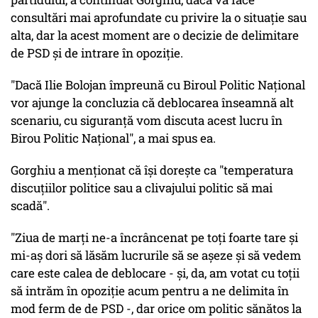
consultări mai aprofundate cu privire la o situaţie sau
alta, dar la acest moment are o decizie de delimitare
de PSD şi de intrare în opoziţie.
"Dacă Ilie Bolojan împreună cu Biroul Politic Naţional
vor ajunge la concluzia că deblocarea înseamnă alt
scenariu, cu siguranţă vom discuta acest lucru în
Birou Politic Naţional", a mai spus ea.
Gorghiu a menţionat că îşi doreşte ca "temperatura
discuţiilor politice sau a clivajului politic să mai
scadă".
"Ziua de marţi ne-a încrâncenat pe toţi foarte tare şi
mi-aş dori să lăsăm lucrurile să se aşeze şi să vedem
care este calea de deblocare - şi, da, am votat cu toţii
să intrăm în opoziţie acum pentru a ne delimita în
mod ferm de de PSD -, dar orice om politic sănătos la