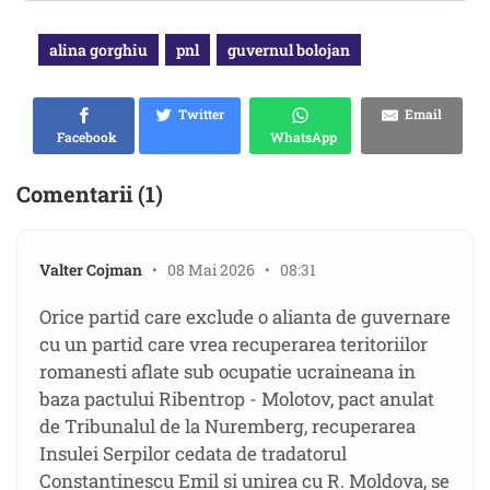
alina gorghiu
pnl
guvernul bolojan
Twitter
Email
Facebook
WhatsApp
Comentarii (1)
Valter Cojman
• 08 Mai 2026 • 08:31
Orice partid care exclude o alianta de guvernare
cu un partid care vrea recuperarea teritoriilor
romanesti aflate sub ocupatie ucraineana in
baza pactului Ribentrop - Molotov, pact anulat
de Tribunalul de la Nuremberg, recuperarea
Insulei Serpilor cedata de tradatorul
Constantinescu Emil si unirea cu R. Moldova, se