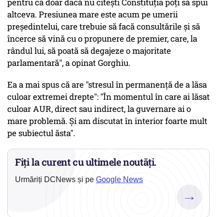
pentru că doar dacă nu citeşti Constituţia poţi să spui
altceva. Presiunea mare este acum pe umerii
preşedintelui, care trebuie să facă consultările şi să
încerce să vină cu o propunere de premier, care, la
rândul lui, să poată să degajeze o majoritate
parlamentară", a opinat Gorghiu.
Ea a mai spus că are "stresul în permanenţă de a lăsa
culoar extremei drepte": "În momentul în care ai lăsat
culoar AUR, direct sau indirect, la guvernare ai o
mare problemă. Şi am discutat în interior foarte mult
pe subiectul ăsta".
Fiți la curent cu ultimele noutăți.
Urmăriți DCNews și pe
Google News
→