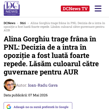
DCNews TV
DCNews
›
Stiri
›
Alina Gorghiu trage frâna în PNL: Decizia de a intra în
opoziție a fost luată foarte repede. Lăsăm culoarul către guvernare pentru
AUR
Alina Gorghiu trage frâna în
PNL: Decizia de a intra în
opoziție a fost luată foarte
repede. Lăsăm culoarul către
guvernare pentru AUR
Autor:
Ioan-Radu Gava
Data publicării: 07 Mai 2026
Adaugă-ne ca sursă preferată în Google