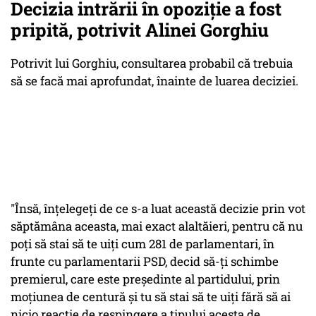
Decizia intrării în opoziție a fost
pripită, potrivit Alinei Gorghiu
Potrivit lui Gorghiu, consultarea probabil că trebuia
să se facă mai aprofundat, înainte de luarea deciziei.
"Însă, înţelegeţi de ce s-a luat această decizie prin vot
săptămâna aceasta, mai exact alaltăieri, pentru că nu
poţi să stai să te uiţi cum 281 de parlamentari, în
frunte cu parlamentarii PSD, decid să-ţi schimbe
premierul, care este preşedinte al partidului, prin
moţiunea de centură şi tu să stai să te uiţi fără să ai
nicio reacţie de respingere a tipului acesta de