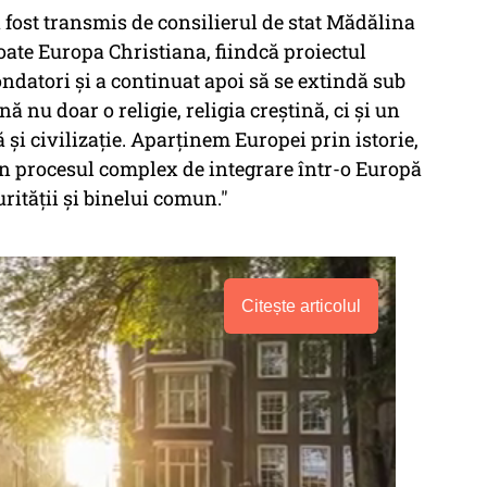
fost transmis de consilierul de stat Mădălina
ate Europa Christiana, fiindcă proiectul
ondatori şi a continuat apoi să se extindă sub
 nu doar o religie, religia creştină, ci şi un
 şi civilizaţie. Aparţinem Europei prin istorie,
 în procesul complex de integrare într-o Europă
urităţii şi binelui comun."
Citește articolul