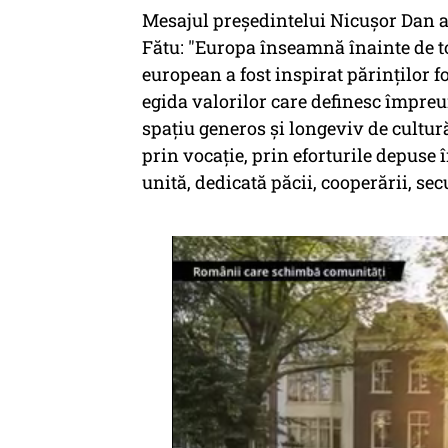
Mesajul preşedintelui Nicuşor Dan a 
Fătu: "Europa înseamnă înainte de to
european a fost inspirat părinţilor f
egida valorilor care definesc împreună
spaţiu generos şi longeviv de cultură
prin vocaţie, prin eforturile depuse
unită, dedicată păcii, cooperării, sec