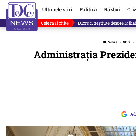
Ultimele știri
Politică
Război
Cri
Cele mai citite
„Mă uit și sper să nu fie ade
DCNews
›
Stiri
›
Administraţia Preziden
Ad