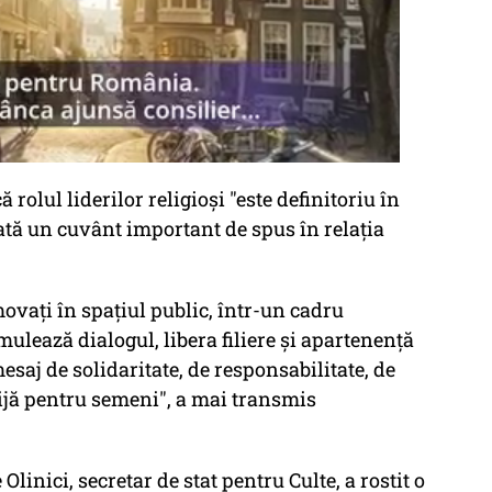
rolul liderilor religioşi "este definitoriu în
tă un cuvânt important de spus în relaţia
ovaţi în spaţiul public, într-un cadru
mulează dialogul, libera filiere şi apartenenţă
esaj de solidaritate, de responsabilitate, de
grijă pentru semeni", a mai transmis
linici, secretar de stat pentru Culte, a rostit o