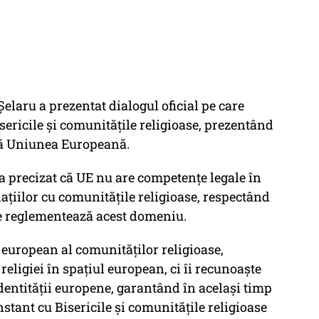
Şelaru a prezentat dialogul oficial pe care
ericile şi comunităţile religioase, prezentând
ză Uniunea Europeană.
 precizat că UE nu are competenţe legale în
elaţiilor cu comunităţile religioase, respectând
e reglementează acest domeniu.
 european al comunităţilor religioase,
religiei în spaţiul european, ci îi recunoaşte
identităţii europene, garantând în acelaşi timp
stant cu Bisericile şi comunităţile religioase