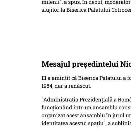
milenii", a spus, în debut, moderato
slujitor la Biserica Palatului Cotrocen
Mesajul președintelui Ni
El a amintit că Biserica Palatului a 
1984, dar a renăscut.
"Administraţia Prezidenţială a Român
funcţionând într-un ansamblu constr
organizat acest ansamblu în jurul une
identitatea acestui spaţiu", a subli