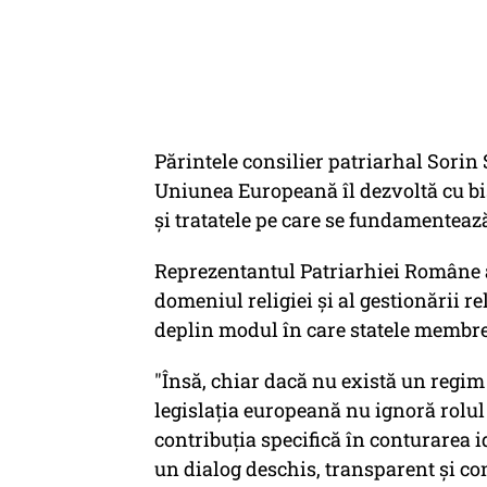
Părintele consilier patriarhal Sorin 
Uniunea Europeană îl dezvoltă cu bis
şi tratatele pe care se fundamentea
Reprezentantul Patriarhiei Române a
domeniul religiei şi al gestionării r
deplin modul în care statele membr
"Însă, chiar dacă nu există un regim
legislaţia europeană nu ignoră rolul 
contribuţia specifică în conturarea 
un dialog deschis, transparent şi con