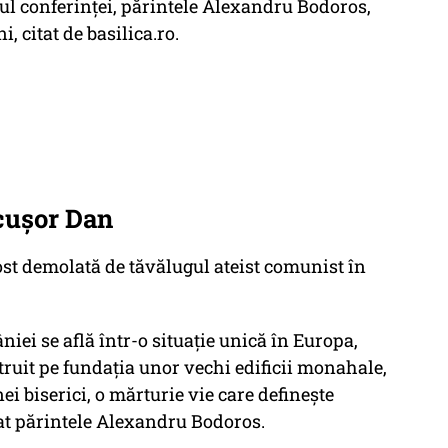
rul conferinţei, părintele Alexandru Bodoros,
i, citat de basilica.ro.
cușor Dan
fost demolată de tăvălugul ateist comunist în
iei se află într-o situaţie unică în Europa,
uit pe fundaţia unor vechi edificii monahale,
i biserici, o mărturie vie care defineşte
niat părintele Alexandru Bodoros.