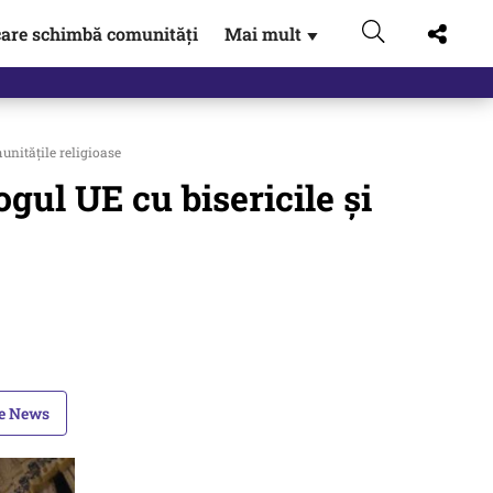
are schimbă comunități
Mai mult
▼
gen…
unitățile religioase
gul UE cu bisericile și
le News