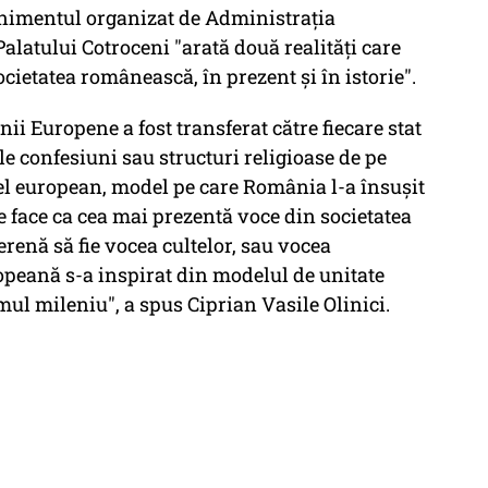
venimentul organizat de Administraţia
Palatului Cotroceni "arată două realităţi care
societatea românească, în prezent şi în istorie".
nii Europene a fost transferat către fiecare stat
ele confesiuni sau structuri religioase de pe
model european, model pe care România l-a însuşit
re face ca cea mai prezentă voce din societatea
erenă să fie vocea cultelor, sau vocea
opeană s-a inspirat din modelul de unitate
ul mileniu", a spus Ciprian Vasile Olinici.