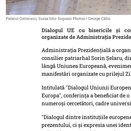
Palatul Cotroceni, Sursa foto: Inquam Photos / George Călin
Dialogul UE cu bisericile şi com
organizate de Administraţia Prezide
Administraţia Prezidenţială a organiz
consilier patriarhal Sorin Şelaru, d
lângă Uniunea Europeană, eveniment 
manifestări organizate cu prilejul Zi
Intitulată "Dialogul Uniunii Europene
Europa", conferinţa a beneficiat de o 
numeroşi cercetători, cadre universi
"Dialogul dintre instituţiile europene
prezentului, ci şi expresia unei iden