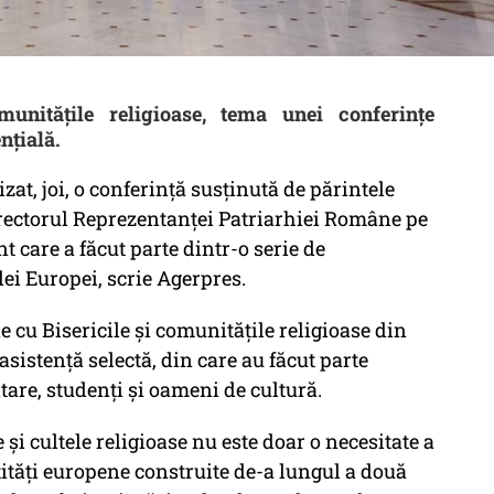
unităţile religioase, tema unei conferinţe
nţială.
at, joi, o conferinţă susţinută de părintele
irectorul Reprezentanţei Patriarhiei Române pe
care a făcut parte dintr-o serie de
lei Europei, scrie Agerpres.
 cu Bisericile şi comunităţile religioase din
asistenţă selectă, din care au făcut parte
tare, studenţi şi oameni de cultură.
 şi cultele religioase nu este doar o necesitate a
tităţi europene construite de-a lungul a două