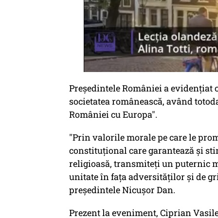
Preşedintele României a evidenţiat că 
societatea românească, având totoda
României cu Europa".
"Prin valorile morale pe care le prom
constituţional care garantează şi sti
religioasă, transmiteţi un puternic m
unitate în faţa adversităţilor şi de 
preşedintele Nicuşor Dan.
Prezent la eveniment, Ciprian Vasile O