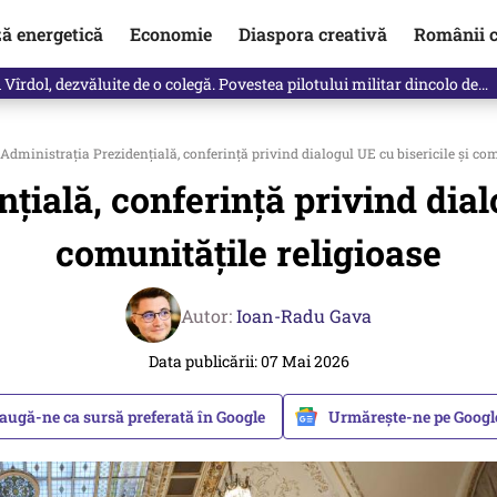
ză energetică
Economie
Diaspora creativă
Românii c
vărat ce se întâmplă!“ Propunerea Oanei Gheorghiu care l-a uluit pe Eu
Administraţia Prezidenţială, conferință privind dialogul UE cu bisericile și com
ţială, conferință privind dialo
comunitățile religioase
Autor:
Ioan-Radu Gava
Data publicării: 07 Mai 2026
augă-ne ca sursă preferată în Google
Urmărește-ne pe Goog