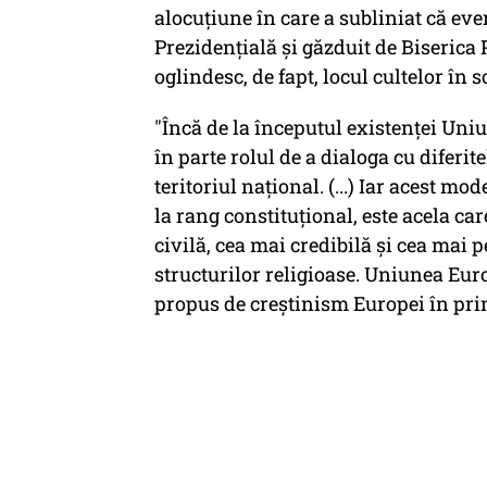
alocuţiune în care a subliniat că e
Prezidenţială şi găzduit de Biserica 
oglindesc, de fapt, locul cultelor în 
"Încă de la începutul existenţei Uniu
în parte rolul de a dialoga cu diferit
teritoriul naţional. (...) Iar acest 
la rang constituţional, este acela ca
civilă, cea mai credibilă şi cea mai p
structurilor religioase. Uniunea Eur
propus de creştinism Europei în prim