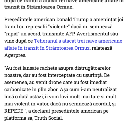
după ce Iranul a atacat rei nave americane aflate în
tranzit în Strâmtoarea Ormuz.
Preşedintele american Donald Trump a ameninţat joi
Iranul cu represalii "violente" dacă nu semnează
"rapid" un acord, transmite AFP. Avertismentul său
vine după ce
Teheranul a atacat trei nave americane
aflate în tranzit în Strâmtoarea Ormuz
, relatează
Agerpres.
"Au fost lansate rachete asupra distrugătoarelor
noastre, dar au fost interceptate cu uşurinţă. De
asemenea, au venit drone care au fost imediat
carbonizate în plin zbor. Aşa cum i-am neutralizat
încă o dată astăzi, îi vom lovi mult mai tare şi mult
mai violent în viitor, dacă nu semnează acordul, şi
REPEDE!", a declarat preşedintele american pe
platforma sa, Truth Social.