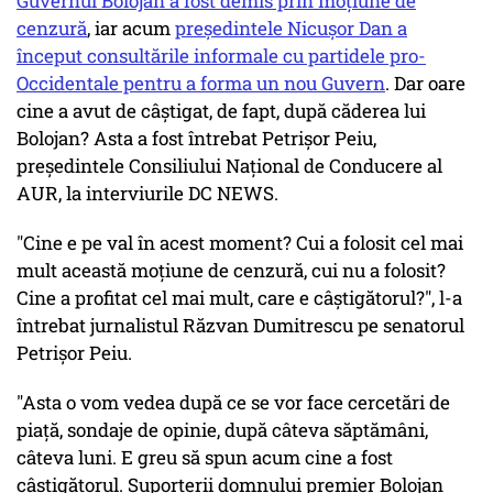
Guvernul Bolojan a fost demis prin moțiune de
cenzură
, iar acum
președintele Nicușor Dan a
început consultările informale cu partidele pro-
Occidentale pentru a forma un nou Guvern
. Dar oare
cine a avut de câștigat, de fapt, după căderea lui
Bolojan? Asta a fost întrebat Petrișor Peiu,
președintele Consiliului Național de Conducere al
AUR, la interviurile DC NEWS.
"Cine e pe val în acest moment? Cui a folosit cel mai
mult această moțiune de cenzură, cui nu a folosit?
Cine a profitat cel mai mult, care e câștigătorul?", l-a
întrebat jurnalistul Răzvan Dumitrescu pe senatorul
Petrișor Peiu.
"Asta o vom vedea după ce se vor face cercetări de
piață, sondaje de opinie, după câteva săptămâni,
câteva luni. E greu să spun acum cine a fost
câștigătorul. Suporterii domnului premier Bolojan