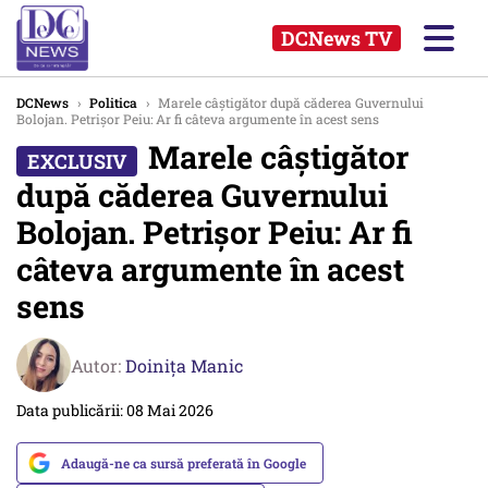
DCNews TV
DCNews
›
Politica
›
Marele câștigător după căderea Guvernului
Bolojan. Petrișor Peiu: Ar fi câteva argumente în acest sens
Marele câștigător
după căderea Guvernului
Bolojan. Petrișor Peiu: Ar fi
câteva argumente în acest
sens
Autor:
Doinița Manic
Data publicării: 08 Mai 2026
Adaugă-ne ca sursă preferată în Google