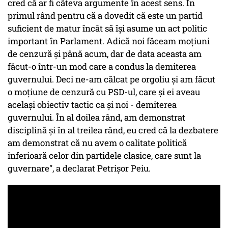
cred că ar fi câteva argumente în acest sens. În
primul rând pentru că a dovedit că este un partid
suficient de matur încât să își asume un act politic
important în Parlament. Adică noi făceam moțiuni
de cenzură și până acum, dar de data aceasta am
făcut-o într-un mod care a condus la demiterea
guvernului. Deci ne-am călcat pe orgoliu și am făcut
o moțiune de cenzură cu PSD-ul, care și ei aveau
același obiectiv tactic ca și noi - demiterea
guvernului. În al doilea rând, am demonstrat
disciplină și în al treilea rând, eu cred că la dezbatere
am demonstrat că nu avem o calitate politică
inferioară celor din partidele clasice, care sunt la
guvernare", a declarat Petrișor Peiu.