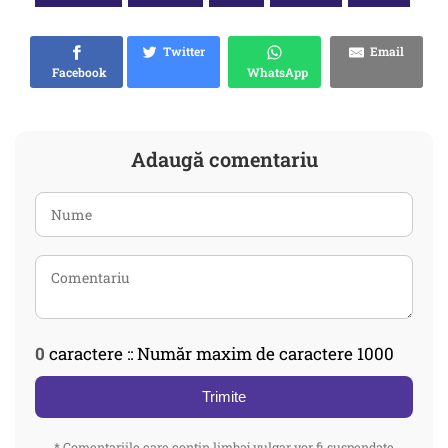
Twitter
Email
Facebook
WhatsApp
Adaugă comentariu
0
caractere :: Număr maxim de caractere 1000
Trimite
* Comentariile care contin limbaj vulgar vor fi suspendate