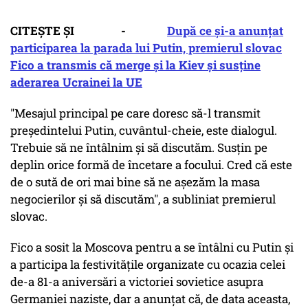
CITEȘTE ȘI -
După ce şi-a anunţat
participarea la parada lui Putin, premierul slovac
Fico a transmis că merge şi la Kiev și susține
aderarea Ucrainei la UE
"Mesajul principal pe care doresc să-l transmit
preşedintelui Putin, cuvântul-cheie, este dialogul.
Trebuie să ne întâlnim şi să discutăm. Susţin pe
deplin orice formă de încetare a focului. Cred că este
de o sută de ori mai bine să ne aşezăm la masa
negocierilor şi să discutăm", a subliniat premierul
slovac.
Fico a sosit la Moscova pentru a se întâlni cu Putin şi
a participa la festivităţile organizate cu ocazia celei
de-a 81-a aniversări a victoriei sovietice asupra
Germaniei naziste, dar a anunţat că, de data aceasta,