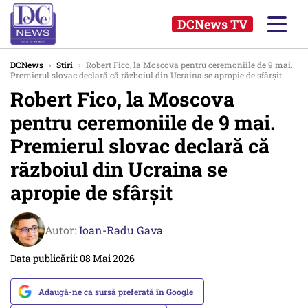
DCNews TV
DCNews
›
Stiri
›
Robert Fico, la Moscova pentru ceremoniile de 9 mai.
Premierul slovac declară că războiul din Ucraina se apropie de sfârșit
Robert Fico, la Moscova
pentru ceremoniile de 9 mai.
Premierul slovac declară că
războiul din Ucraina se
apropie de sfârșit
Autor:
Ioan-Radu Gava
Data publicării: 08 Mai 2026
Adaugă-ne ca sursă preferată în Google