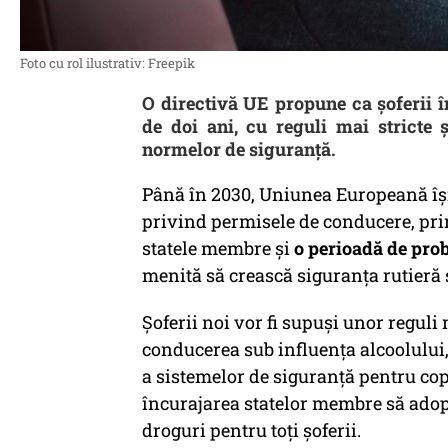
Foto cu rol ilustrativ: Freepik
O directivă UE propune ca șoferii î
de doi ani, cu reguli mai stricte 
normelor de siguranță.
Până în 2030, Uniunea Europeană își
privind permisele de conducere, pri
statele membre și
o perioadă de prob
menită să crească siguranța rutieră 
Șoferii noi vor fi supuși unor reguli
conducerea sub influența alcoolului
a sistemelor de siguranță pentru co
încurajarea statelor membre să adopte
droguri pentru toți șoferii.