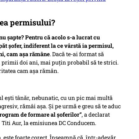
erea permisului?
 nu șapte? Pentru că acolo s-a lucrat cu
ăt șofer, indiferent la ce vârstă ia permisul,
ani, cam așa rămâne
. Dacă te-ai format să
primii doi ani, mai puțin probabil să te strici.
oritatea cam așa rămân.
l ești tânăr, nebunatic, cu un pic mai multă
agresiv, rămâi așa. Și pe urmă e greu să te aduc
program de formare al șoferilor”
, a declarat
 Titi Aur, la emisiunea
DC Conducem
.
 este foarte corect. Înseamnă că, într-adevăr,