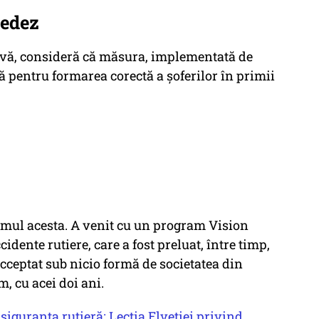
uedez
sivă, consideră că măsura, implementată de
ă pentru formarea corectă a șoferilor în primii
emul acesta. A venit cu un program Vision
idente rutiere, care a fost preluat, între timp,
cceptat sub nicio formă de societatea din
m, cu acei doi ani.
siguranța rutieră: Lecția Elveției privind