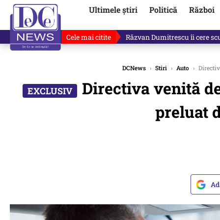
Ultimele știri
Politică
Război
Cele mai citite
Răzvan Dumitrescu îi cere scuze
DCNews
›
Stiri
›
Auto
›
Directiv
Directiva venită de
preluat d
Ad