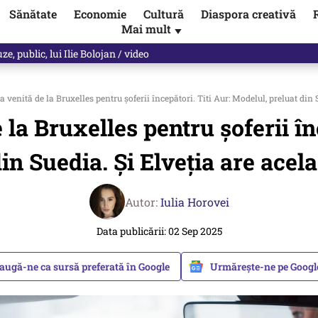
Sănătate
Economie
Cultură
Diaspora creativă
Mai mult
▼
, public, lui Ilie Bolojan / video
a venită de la Bruxelles pentru șoferii începători. Titi Aur: Modelul, preluat din 
 la Bruxelles pentru șoferii în
in Suedia. Și Elveția are acel
Autor:
Iulia Horovei
Data publicării: 02 Sep 2025
augă-ne ca sursă preferată în Google
Urmărește-ne pe Goog