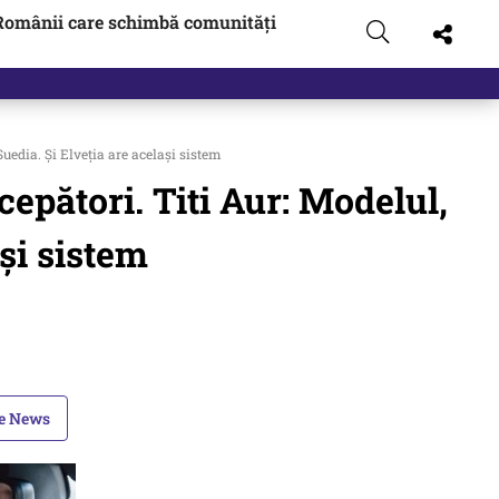
Românii care schimbă comunități
Suedia. Și Elveția are același sistem
cepători. Titi Aur: Modelul,
ași sistem
le News