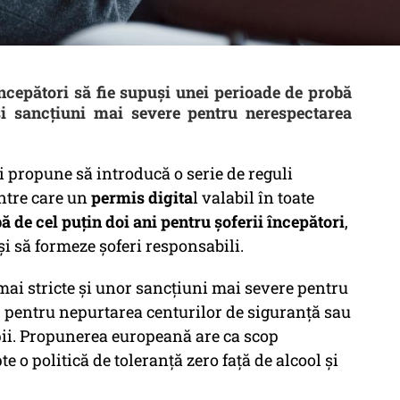
ncepători să fie supuși unei perioade de probă
și sancțiuni mai severe pentru nerespectarea
 propune să introducă o serie de reguli
ntre care un
permis digita
l valabil în toate
ă de cel puțin doi ani pentru șoferii începători
,
și să formeze șoferi responsabili.
 mai stricte și unor sancțiuni mai severe pentru
, pentru nepurtarea centurilor de siguranță sau
pii. Propunerea europeană are ca scop
 o politică de toleranță zero față de alcool și