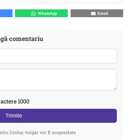
WhatsApp
Email
gă comentariu
actere 1000
Trimite
ntin limbaj vulgar vor fi suspendate