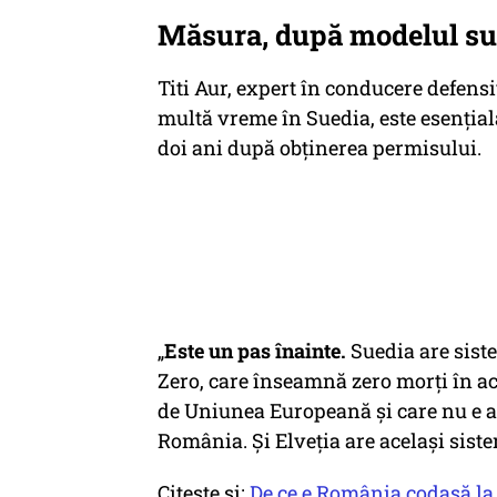
Măsura, după modelul s
Titi Aur, expert în conducere defen
multă vreme în Suedia, este esențial
doi ani după obținerea permisului.
„
Este un pas înainte.
Suedia are sist
Zero, care înseamnă zero morți în acc
de Uniunea Europeană și care nu e a
România. Și Elveția are același siste
Citește și:
De ce e România codașă la 