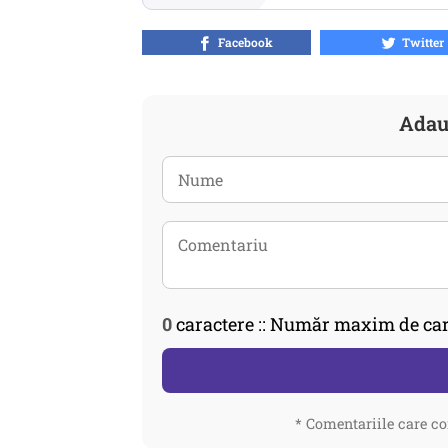
Facebook
Twitter
Adau
0
caractere :: Număr maxim de car
* Comentariile care co