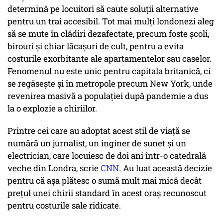
determină pe locuitori să caute soluții alternative
pentru un trai accesibil. Tot mai mulți londonezi aleg
să se mute în clădiri dezafectate, precum foste școli,
birouri și chiar lăcașuri de cult, pentru a evita
costurile exorbitante ale apartamentelor sau caselor.
Fenomenul nu este unic pentru capitala britanică, ci
se regăsește și în metropole precum New York, unde
revenirea masivă a populației după pandemie a dus
la o explozie a chiriilor.
Printre cei care au adoptat acest stil de viață se
numără un jurnalist, un inginer de sunet și un
electrician, care locuiesc de doi ani într-o catedrală
veche din Londra, scrie
CNN
. Au luat această decizie
pentru că așa plătesc o sumă mult mai mică decât
prețul unei chirii standard în acest oraș recunoscut
pentru costurile sale ridicate.