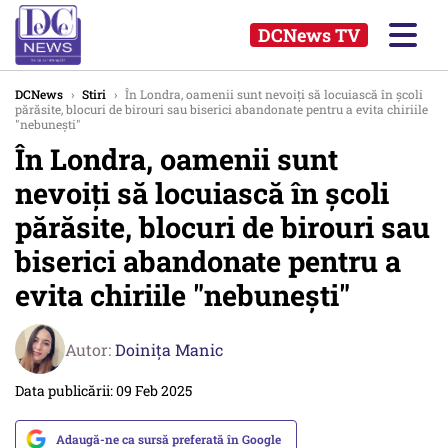
DCNews TV
DCNews
›
Stiri
›
În Londra, oamenii sunt nevoiți să locuiască în școli
părăsite, blocuri de birouri sau biserici abandonate pentru a evita chiriile
"nebunești"
În Londra, oamenii sunt
nevoiți să locuiască în școli
părăsite, blocuri de birouri sau
biserici abandonate pentru a
evita chiriile "nebunești"
Autor:
Doinița Manic
Data publicării: 09 Feb 2025
Adaugă-ne ca sursă preferată în Google