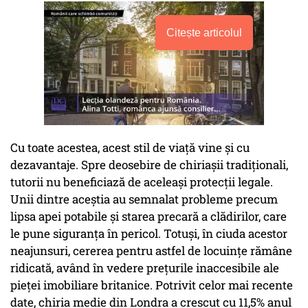
Citește articolul
Cu toate acestea, acest stil de viață vine și cu
dezavantaje. Spre deosebire de chiriașii tradiționali,
tutorii nu beneficiază de aceleași protecții legale.
Unii dintre aceștia au semnalat probleme precum
lipsa apei potabile și starea precară a clădirilor, care
le pune siguranța în pericol. Totuși, în ciuda acestor
neajunsuri, cererea pentru astfel de locuințe rămâne
ridicată, având în vedere prețurile inaccesibile ale
pieței imobiliare britanice. Potrivit celor mai recente
date, chiria medie din Londra a crescut cu 11,5% anul