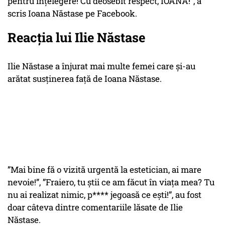
pentru înţelegere! Cu deosebit respect, IOANA!“, a
scris Ioana Năstase pe Facebook.
Reacția lui Ilie Năstase
Ilie Năstase a înjurat mai multe femei care și-au
arătat susținerea față de Ioana Năstase.
”Mai bine fă o vizită urgentă la estetician, ai mare
nevoie!”, ”Fraiero, tu ştii ce am făcut în viaţa mea? Tu
nu ai realizat nimic, p**** jegoasă ce eşti!”, au fost
doar câteva dintre comentariile lăsate de Ilie
Năstase.