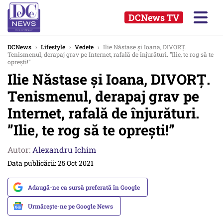
DCNews TV
DCNews
›
Lifestyle
›
Vedete
›
Ilie Năstase și Ioana, DIVORȚ.
Tenismenul, derapaj grav pe Internet, rafală de înjurături. ”Ilie, te rog să te
opreşti!”
Ilie Năstase și Ioana, DIVORȚ.
Tenismenul, derapaj grav pe
Internet, rafală de înjurături.
”Ilie, te rog să te opreşti!”
Autor:
Alexandru Ichim
Data publicării: 25 Oct 2021
Adaugă-ne ca sursă preferată în Google
Urmărește-ne pe Google News