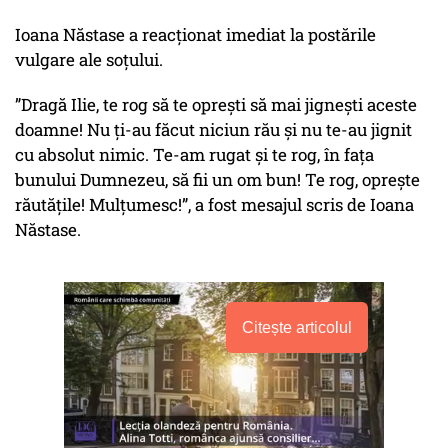
Ioana Năstase a reacționat imediat la postările
vulgare ale soțului.
”Dragă Ilie, te rog să te opreşti să mai jigneşti aceste
doamne! Nu ţi-au făcut niciun rău şi nu te-au jignit
cu absolut nimic. Te-am rugat şi te rog, în faţa
bunului Dumnezeu, să fii un om bun! Te rog, opreşte
răutăţile! Mulţumesc!”, a fost mesajul scris de Ioana
Năstase.
Citește articolul