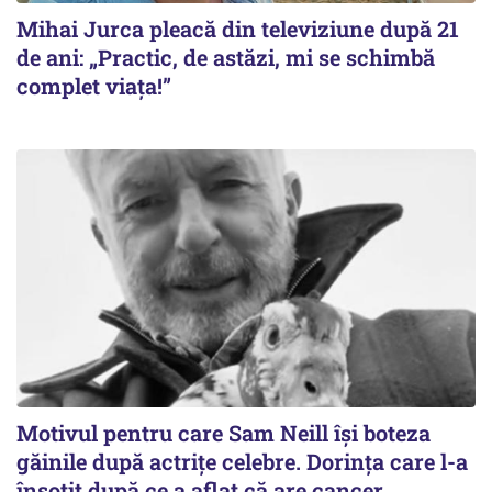
Mihai Jurca pleacă din televiziune după 21
de ani: „Practic, de astăzi, mi se schimbă
complet viața!”
Motivul pentru care Sam Neill își boteza
găinile după actrițe celebre. Dorința care l-a
însoțit după ce a aflat că are cancer