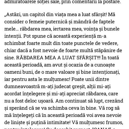
admiratoarele soției sale, prin comentarii la postare.
„Astăzi, un capitol din viaţa mea a luat sfârşit! Mă
consider o femeie puternică şi mândră de faptele
mele… răbdarea mea, iertarea mea, voinţa şi bunele
intenţii. Pot spune că această experienţă m-a
schimbat foarte mult din toate punctele de vedere,
chiar dacă a fost nevoie de foarte multă stăpânire de
sine. RĂBDAREA MEA A LUAT SFÂRŞIT!!! În toată
această perioadă, am avut şi ocazia de a cunoaşte
oameni buni, de o mare valoare şi bine intenţionaţi,
iar pentru asta le mulţumesc! Poate unii dintre
dumneavoastră m-aţi judecat greşit, alţii mi-aţi
acordat înţelegere şi mi-aţi apreciat răbdarea, care
nu a fost deloc uşoară. Am continuat să lupt, crezând
şi sperând că se va schimba ceva în bine. Vă rog să
mă înţelegeţi că în această perioadă voi avea nevoie
de linişte şi puţină intimitate! Vă mulţumesc frumos,