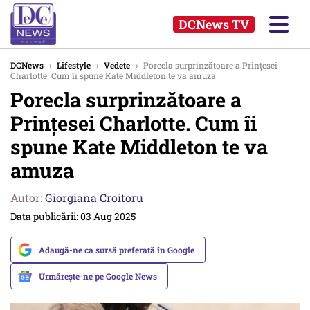
DCNews TV
DCNews
›
Lifestyle
›
Vedete
›
Porecla surprinzătoare a Prințesei
Charlotte. Cum îi spune Kate Middleton te va amuza
Porecla surprinzătoare a
Prințesei Charlotte. Cum îi
spune Kate Middleton te va
amuza
Autor:
Giorgiana Croitoru
Data publicării: 03 Aug 2025
Adaugă-ne ca sursă preferată în Google
Urmărește-ne pe Google News