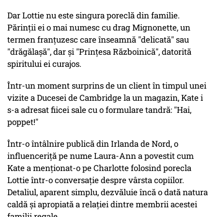
Dar Lottie nu este singura poreclă din familie.
Părinții ei o mai numesc cu drag Mignonette, un
termen franțuzesc care înseamnă "delicată" sau
"drăgălașă", dar și "Prințesa Războinică", datorită
spiritului ei curajos.
Într-un moment surprins de un client în timpul unei
vizite a Ducesei de Cambridge la un magazin, Kate i
s-a adresat fiicei sale cu o formulare tandră: "Hai,
poppet!"
Într-o întâlnire publică din Irlanda de Nord, o
influenceriță pe nume Laura-Ann a povestit cum
Kate a menționat-o pe Charlotte folosind porecla
Lottie într-o conversație despre vârsta copiilor.
Detaliul, aparent simplu, dezvăluie încă o dată natura
caldă și apropiată a relației dintre membrii acestei
familii regale.