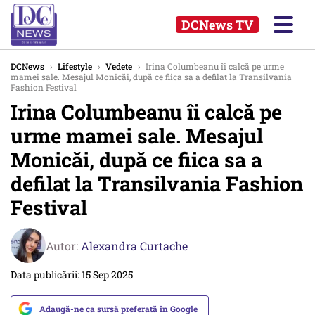
DCNews TV
DCNews
›
Lifestyle
›
Vedete
›
Irina Columbeanu îi calcă pe urme
mamei sale. Mesajul Monicăi, după ce fiica sa a defilat la Transilvania
Fashion Festival
Irina Columbeanu îi calcă pe
urme mamei sale. Mesajul
Monicăi, după ce fiica sa a
defilat la Transilvania Fashion
Festival
Autor:
Alexandra Curtache
Data publicării: 15 Sep 2025
Adaugă-ne ca sursă preferată în Google