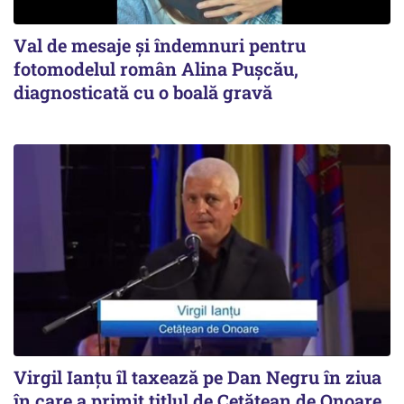
Val de mesaje și îndemnuri pentru
fotomodelul român Alina Pușcău,
diagnosticată cu o boală gravă
Virgil Ianțu îl taxează pe Dan Negru în ziua
în care a primit titlul de Cetățean de Onoare