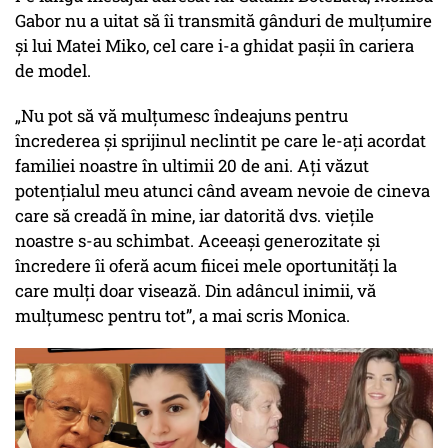
Gabor nu a uitat să îi transmită gânduri de mulțumire
și lui Matei Miko, cel care i-a ghidat pașii în cariera
de model.
„Nu pot să vă mulțumesc îndeajuns pentru
încrederea și sprijinul neclintit pe care le-ați acordat
familiei noastre în ultimii 20 de ani. Ați văzut
potențialul meu atunci când aveam nevoie de cineva
care să creadă în mine, iar datorită dvs. viețile
noastre s-au schimbat. Aceeași generozitate și
încredere îi oferă acum fiicei mele oportunități la
care mulți doar visează. Din adâncul inimii, vă
mulțumesc pentru tot”, a mai scris Monica.