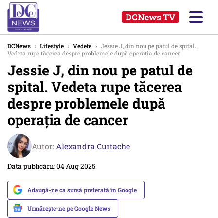
DCNews TV
DCNews
›
Lifestyle
›
Vedete
›
Jessie J, din nou pe patul de spital.
Vedeta rupe tăcerea despre problemele după operația de cancer
Jessie J, din nou pe patul de
spital. Vedeta rupe tăcerea
despre problemele după
operația de cancer
Autor:
Alexandra Curtache
Data publicării: 04 Aug 2025
Adaugă-ne ca sursă preferată în Google
Urmărește-ne pe Google News