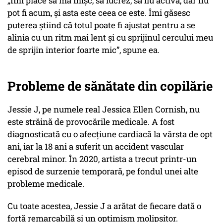
„Îmi place să mă mișc, să lucrez, să fiu activă, dar nu
pot fi acum, și asta este ceea ce este. Îmi găsesc
puterea știind că totul poate fi ajustat pentru a se
alinia cu un ritm mai lent și cu sprijinul cercului meu
de sprijin interior foarte mic”, spune ea.
Probleme de sănătate din copilărie
Jessie J, pe numele real Jessica Ellen Cornish, nu
este străină de provocările medicale. A fost
diagnosticată cu o afecțiune cardiacă la vârsta de opt
ani, iar la 18 ani a suferit un accident vascular
cerebral minor. În 2020, artista a trecut printr-un
episod de surzenie temporară, pe fondul unei alte
probleme medicale.
Cu toate acestea, Jessie J a arătat de fiecare dată o
forță remarcabilă și un optimism molipsitor.