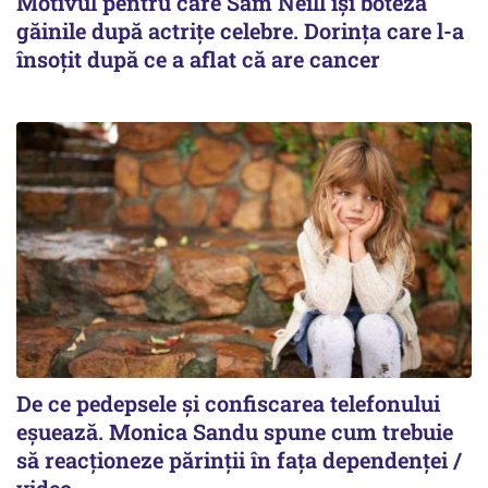
Motivul pentru care Sam Neill își boteza
găinile după actrițe celebre. Dorința care l-a
însoțit după ce a aflat că are cancer
De ce pedepsele și confiscarea telefonului
eșuează. Monica Sandu spune cum trebuie
să reacționeze părinții în fața dependenței /