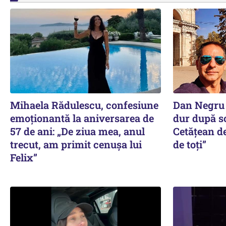
Mihaela Rădulescu, confesiune
Dan Negru 
emoționantă la aniversarea de
dur după sc
57 de ani: „De ziua mea, anul
Cetățean d
trecut, am primit cenușa lui
de toți”
Felix”