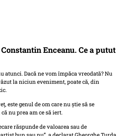
i Constantin Enceanu. Ce a putut
 rău atunci. Dacă ne vom împăca vreodată? Nu
ăzut la niciun eveniment, poate că, din
ic.
eț, este genul de om care nu știe să se
 că nu prea am ce să iert.
fiecare răspunde de valoarea sau de
 artist bun sau nu”, a declarat Gheorghe Turda.