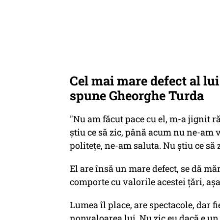
Cel mai mare defect al lu
spune Gheorghe Turda
"Nu am făcut pace cu el, m-a jignit
știu ce să zic, până acum nu ne-am v
politețe, ne-am saluta. Nu știu ce să z
El are însă un mare defect, se dă măr
comporte cu valorile acestei țări, așa
Lumea îl place, are spectacole, dar 
nonvaloarea lui. Nu zic eu dacă e un