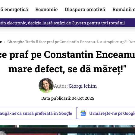
ză energetică
Economie
Diaspora creativă
Românii c
in electronic, decizia luată astăzi de Guvern pentru toți românii
e
›
Gheorghe Turda îl face praf pe Constantin Enceanu. L-a stropit cu apă! "Are
e praf pe Constantin Enceanu.
mare defect, se dă măreț!"
Autor:
Giorgi Ichim
Data publicării: 04 Oct 2025
augă-ne ca sursă preferată în Google
Urmărește-ne pe Goog