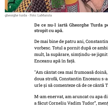
gheorghe turda - Foto: LaMaruta
De ce nu-l iartă Gheorghe Turda pe
stropit cu apă.
De mai bine de patru ani, Constant
vorbesc. Totul a pornit după ce ambii
mult, la supărare, simțindu-se jigni
Enceanu apă în față.
"Am cântat cea mai frumoasă doină, d
doua strofă, Constantin Enceanu s-a 
urle și să comenteze că de ce cântă 
M-am enervat, am aruncat cu apa din
a făcut Corneliu Vadim Tudor”, men