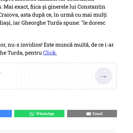
 Mai exact, fiica și ginerele lui Constantin
Craiova, asta după ce, în urmă cu mai mulți
Filiași, iar Gheorghe Turda spune: "le doresc
lor, nu-s invidios! Este muncă multă, de ce i-ar
ghe Turda, pentru
Click.
.
→
WhatsApp
Email