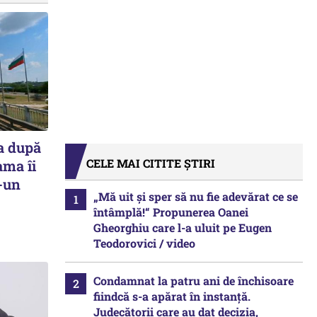
a după
CELE MAI CITITE ȘTIRI
ama îi
r-un
„Mă uit și sper să nu fie adevărat ce se
întâmplă!“ Propunerea Oanei
Gheorghiu care l-a uluit pe Eugen
Teodorovici / video
Condamnat la patru ani de închisoare
fiindcă s-a apărat în instanță.
Judecătorii care au dat decizia,