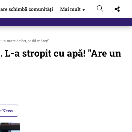
are schimbă comunități
Mai mult
▼
 un mare defect, se dă măreț!"
 L-a stropit cu apă! "Are un
le News