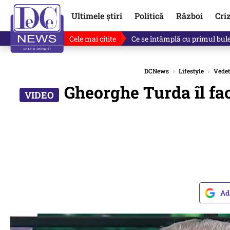
Ultimele știri
Politică
Război
Cri
Cele mai citite
Ce se întâmplă cu primul bulet
DCNews
›
Lifestyle
›
Vedet
Gheorghe Turda îl fac
Ad