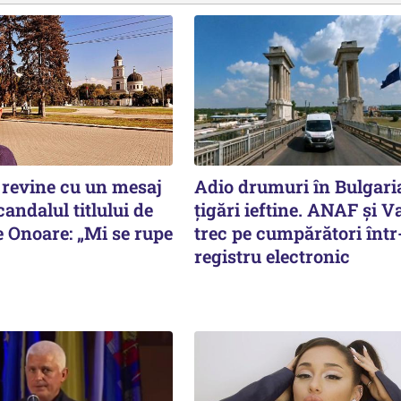
revine cu un mesaj
Adio drumuri în Bulgari
andalul titlului de
țigări ieftine. ANAF și V
e Onoare: „Mi se rupe
trec pe cumpărători înt
registru electronic