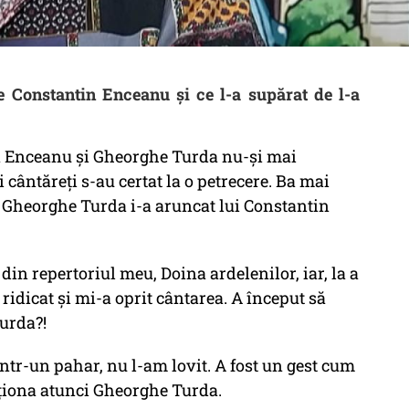
 Constantin Enceanu și ce l-a supărat de l-a
in Enceanu și Gheorghe Turda nu-și mai
 cântăreți s-au certat la o petrecere. Ba mai
t Gheorghe Turda i-a aruncat lui Constantin
in repertoriul meu, Doina ardelenilor, iar, la a
ridicat și mi-a oprit cântarea. A început să
Turda?!
tr-un pahar, nu l-am lovit. A fost un gest cum
ționa atunci Gheorghe Turda.