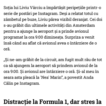
Soția lui Liviu Vârciu a împărtășit peripețiile printr-o
serie de postări pe Instagram. Deși a relatat totul cu
zâmbetul pe buze, Liviu părea vizibil deranjat. Cei doi
s-au grăbit din ultimele activități din Amsterdam
pentru a ajunge la aeroport și a prinde avionul
programat la ora 9:00 dimineața. Surpriza a venit
însă când au aflat că avionul avea o întârziere de o
oră.
„Și ne-am grăbit de la circuit, am fugit mult rău de tot
ca să ajungem la aeroport să prindem avionul de la
ora 9:00. Și avionul are întârziere o oră. Și-al meu în
seara asta pleacă la 'Nea' Marin”, a povestit Anda
Călin pe Instagram.
Distracție la Formula 1, dar stres la