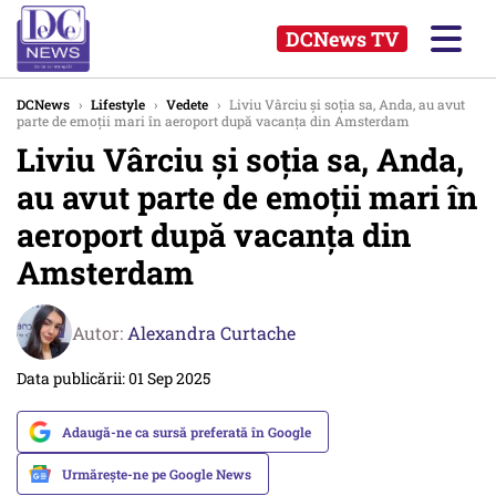
DCNews TV
DCNews
›
Lifestyle
›
Vedete
›
Liviu Vârciu și soția sa, Anda, au avut
parte de emoții mari în aeroport după vacanța din Amsterdam
Liviu Vârciu și soția sa, Anda,
au avut parte de emoții mari în
aeroport după vacanța din
Amsterdam
Autor:
Alexandra Curtache
Data publicării: 01 Sep 2025
Adaugă-ne ca sursă preferată în Google
Urmărește-ne pe Google News