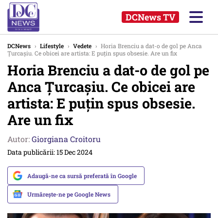
DCNews TV
DCNews
›
Lifestyle
›
Vedete
›
Horia Brenciu a dat-o de gol pe Anca
Țurcașiu. Ce obicei are artista: E puțin spus obsesie. Are un fix
Horia Brenciu a dat-o de gol pe
Anca Țurcașiu. Ce obicei are
artista: E puțin spus obsesie.
Are un fix
Autor:
Giorgiana Croitoru
Data publicării: 15 Dec 2024
Adaugă-ne ca sursă preferată în Google
Urmărește-ne pe Google News