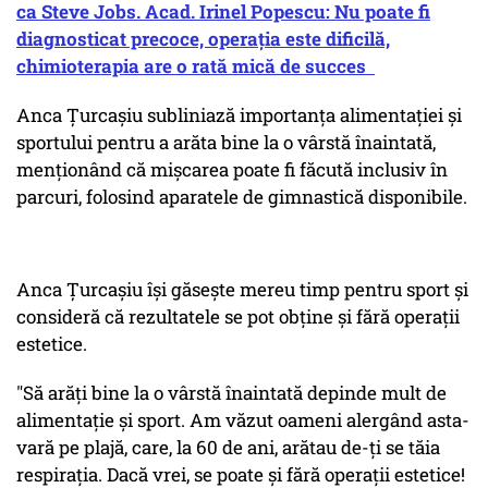
ca Steve Jobs. Acad. Irinel Popescu: Nu poate fi
diagnosticat precoce, operația este dificilă,
chimioterapia are o rată mică de succes
Anca Țurcașiu subliniază importanța alimentației și
sportului pentru a arăta bine la o vârstă înaintată,
menționând că mișcarea poate fi făcută inclusiv în
parcuri, folosind aparatele de gimnastică disponibile.
Anca Țurcașiu își găsește mereu timp pentru sport și
consideră că rezultatele se pot obține și fără operații
estetice.
"Să arăți bine la o vârstă înaintată depinde mult de
alimentație și sport. Am văzut oameni alergând asta-
vară pe plajă, care, la 60 de ani, arătau de-ți se tăia
respirația. Dacă vrei, se poate și fără operații estetice!