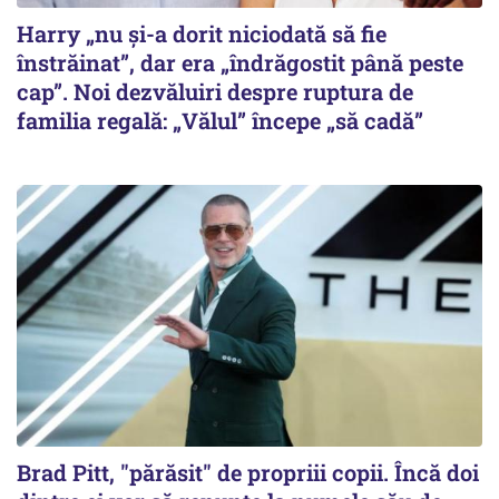
Harry „nu și-a dorit niciodată să fie
înstrăinat”, dar era „îndrăgostit până peste
cap”. Noi dezvăluiri despre ruptura de
familia regală: „Vălul” începe „să cadă”
Brad Pitt, "părăsit" de propriii copii. Încă doi